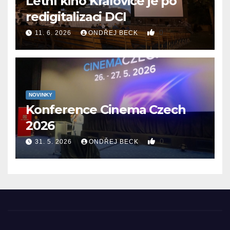
Letní kino Kralovice je po
redigitalizaci DCI
0
11. 6. 2026
ONDŘEJ BECK
NOVINKY
Konference Cinema Czech
2026
0
31. 5. 2026
ONDŘEJ BECK