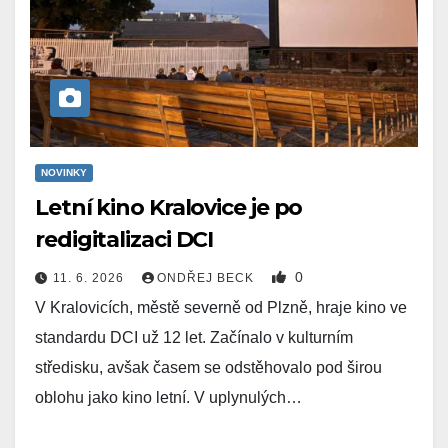
NOVINKY
Letní kino Kralovice je po
redigitalizaci DCI
0
11. 6. 2026
ONDŘEJ BECK
V Kralovicích, městě severně od Plzně, hraje kino ve
standardu DCI už 12 let. Začínalo v kulturním
středisku, avšak časem se odstěhovalo pod širou
oblohu jako kino letní. V uplynulých…