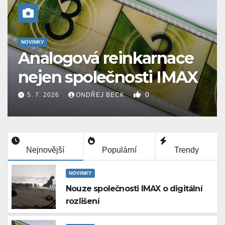
NOVINKY
Letní kino Kralovice je
po redigitalizaci DCI
0
11. 6. 2026
ONDŘEJ BECK
Nejnovější
Populární
Trendy
NOVINKY
Nouze společnosti IMAX o digitální
rozlišení