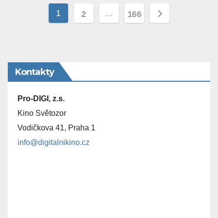
Stránkování
1
…
2
166
příspěvků
Kontakty
Pro-DIGI, z.s.
Kino Světozor
Vodičkova 41, Praha 1
info@digitalnikino.cz