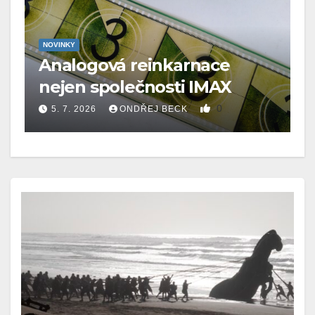
NOVINKY
e
Letní kino Kralovice je po
X
redigitalizaci DCI
0
11. 6. 2026
ONDŘEJ BECK