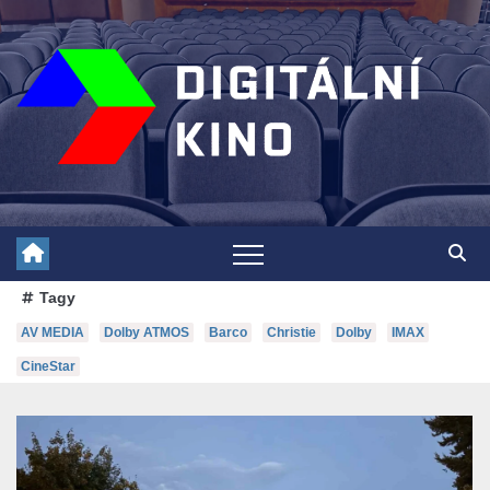
Skip
to
content
Tagy
AV MEDIA
Dolby ATMOS
Barco
Christie
Dolby
IMAX
CineStar