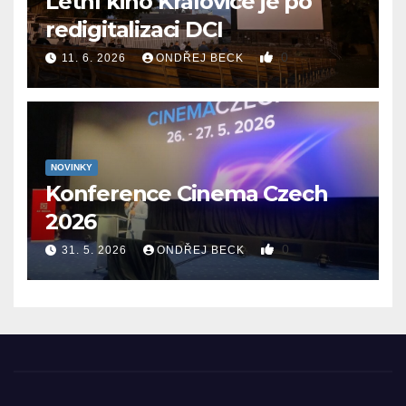
Letní kino Kralovice je po
redigitalizaci DCI
0
11. 6. 2026
ONDŘEJ BECK
NOVINKY
Konference Cinema Czech
2026
0
31. 5. 2026
ONDŘEJ BECK