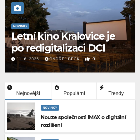
NOVINKY
Letní kino Kralovice je
po redigitalizaci DCI
0
11. 6. 2026
ONDŘEJ BECK
Nejnovější
Populární
Trendy
NOVINKY
Nouze společnosti IMAX o digitální
rozlišení