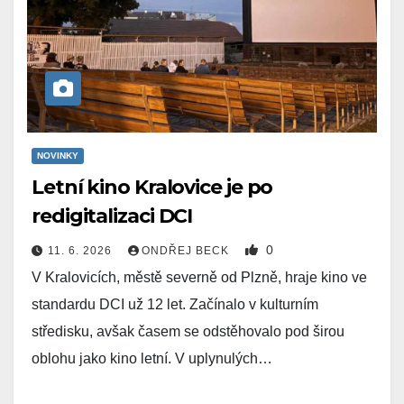
NOVINKY
Letní kino Kralovice je po
redigitalizaci DCI
0
11. 6. 2026
ONDŘEJ BECK
V Kralovicích, městě severně od Plzně, hraje kino ve
standardu DCI už 12 let. Začínalo v kulturním
středisku, avšak časem se odstěhovalo pod širou
oblohu jako kino letní. V uplynulých…