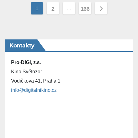
Stránkování
1
…
2
166
příspěvků
Kontakty
Pro-DIGI, z.s.
Kino Světozor
Vodičkova 41, Praha 1
info@digitalnikino.cz