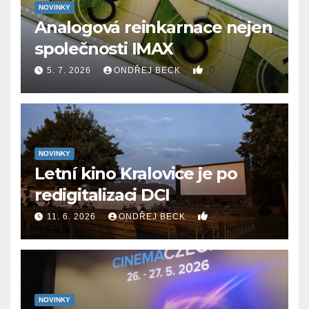
NOVINKY
Analogová reinkarnace nejen
společnosti IMAX
0
5. 7. 2026
ONDŘEJ BECK
NOVINKY
Letní kino Kralovice je po
redigitalizaci DCI
0
11. 6. 2026
ONDŘEJ BECK
NOVINKY