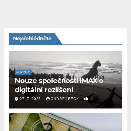
Nepřehlédněte
NOVINKY
Nouze společnosti IMAX o
digitální rozlišení
0
27. 7. 2026
ONDŘEJ BECK