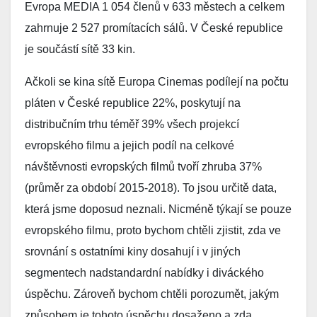
Evropa MEDIA 1 054 členů v 633 městech a celkem
zahrnuje 2 527 promítacích sálů. V České republice
je součástí sítě 33 kin.
Ačkoli se kina sítě Europa Cinemas podílejí na počtu
pláten v České republice 22%, poskytují na
distribučním trhu téměř 39% všech projekcí
evropského filmu a jejich podíl na celkové
návštěvnosti evropských filmů tvoří zhruba 37%
(průměr za období 2015-2018). To jsou určitě data,
která jsme doposud neznali. Nicméně týkají se pouze
evropského filmu, proto bychom chtěli zjistit, zda ve
srovnání s ostatními kiny dosahují i v jiných
segmentech nadstandardní nabídky i diváckého
úspěchu. Zároveň bychom chtěli porozumět, jakým
způsobem je tohoto úspěchu dosaženo a zda