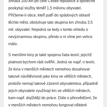
zhruba 100 kin po celé České republice a společně
poskytují služby téměř 1,5 milionu obyvatel.
Přičteme-li obce, kteří patří do spádových oblastí
těchto měst, obsluhuje tato skupina kin zhruba 3,5
mil. obyvatel. Nejedná se tedy v tomto ohledu o
nevýznamnou skupinu, přesto o ni víme jen velice
málo.
S menšími kiny je také spojena řada teorií, jejichž
platnost bychom rádi ověřili. Jedná se např. o teorii,
že kina v menších městech nemohou dosahovat
takové návštěvnosti jako kina ve větších městech,
protože nemají takové zázemí obyvatelstva, případně
jejich obyvatele využívají kin ve větších městech,
kam např. dojíždějí do práce. Dále o přesvědčení, že
v menších městech nemohou fungovat některé