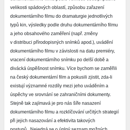
velikosti spádových oblastí, způsobu zařazení
dokumentárního filmu do dramaturgie jednotlivých
typů kin, výsledky podle druhu dokumentárního filmu
a jeho obsahového zaměření (např. změny
v distribuci přírodopisných snímků apod.), uvádění
dokumentárního filmu v závislosti na datu premiéry,
vracení dokumentárního snímku po delší době a
divácká úspěšnost snímku. Více bychom se zaměřili
na český dokumentární film a pokusili zjistit, zda-li
existují významné rozdíly mezi jeho uváděním a
úspěchy ve srovnání se zahraničními dokumenty.
Stejně tak zajímavá je pro nás šíře nasazení
dokumentárního filmu a rozklíčování určitých strategií
při jejich nasazování a efektivita takových
postupů. Nejedná se o úplný seznam možných