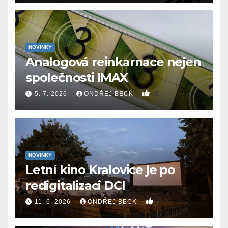
NOVINKY
Analogová reinkarnace nejen
společnosti IMAX
0
5. 7. 2026
ONDŘEJ BECK
NOVINKY
Letní kino Kralovice je po
redigitalizaci DCI
0
11. 6. 2026
ONDŘEJ BECK