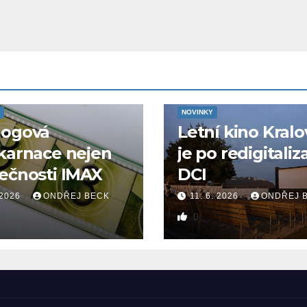
NOVINKY
logová
Letní kino Kralo
karnace nejen
je po redigitaliz
ečnosti IMAX
DCI
 2026
ONDŘEJ BECK
11. 6. 2026
ONDŘEJ 
0