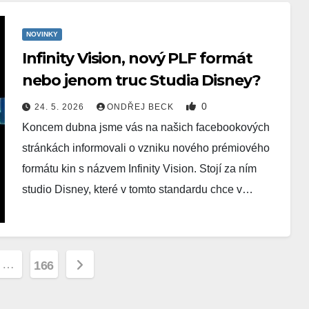
NOVINKY
Infinity Vision, nový PLF formát
nebo jenom truc Studia Disney?
0
24. 5. 2026
ONDŘEJ BECK
Koncem dubna jsme vás na našich facebookových
stránkách informovali o vzniku nového prémiového
formátu kin s názvem Infinity Vision. Stojí za ním
studio Disney, které v tomto standardu chce v…
vání
…
166
ků