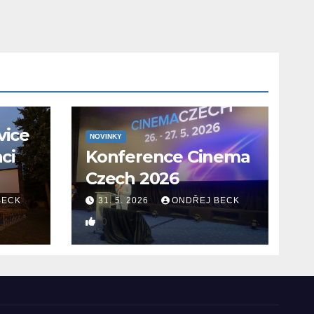
vice
NOVINKY
aci
Konference Cinema
Czech 2026
BECK
31. 5. 2026
ONDŘEJ BECK
0