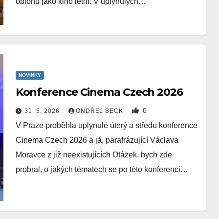
oblohu jako kino letní. V uplynulých…
NOVINKY
Konference Cinema Czech 2026
0
31. 5. 2026
ONDŘEJ BECK
V Praze proběhla uplynulé úterý a středu konference
Cinema Czech 2026 a já, parafrázující Václava
Moravce z již neexistujících Otázek, bych zde
probral, o jakých tématech se po této konferenci…