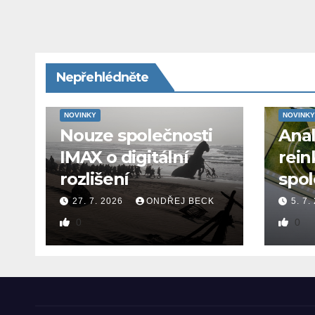
Nepřehlédněte
NOVINKY
NOVINKY
Nouze společnosti
Ana
IMAX o digitální
rein
rozlišení
spol
27. 7. 2026
ONDŘEJ BECK
5. 7.
0
0