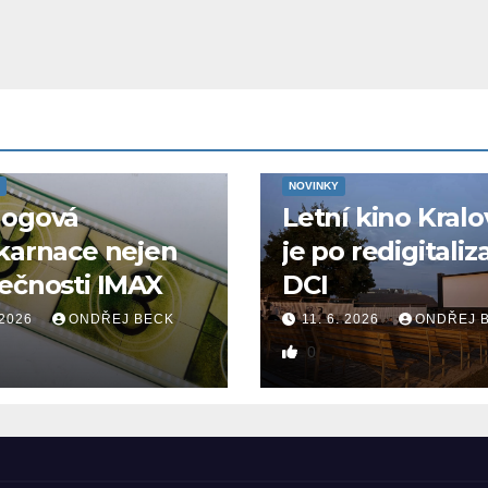
NOVINKY
logová
Letní kino Kralo
karnace nejen
je po redigitaliz
ečnosti IMAX
DCI
 2026
ONDŘEJ BECK
11. 6. 2026
ONDŘEJ 
0