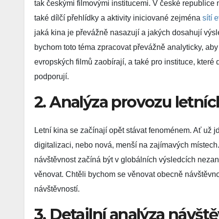
tak českými filmovými institucemi. V české republice 
také dílčí přehlídky a aktivity iniciované zejména
sítí
jaká kina je převážně nasazují a jakých dosahují výs
bychom toto téma zpracovat převážně analyticky, aby by
evropských filmů zaobírají, a také pro instituce, které
podporují.
2. Analýza provozu letníc
Letní kina se začínají opět stávat fenoménem. Ať už jd
digitalizaci, nebo nová, menší na zajímavých místech. 
návštěvnost začíná být v globálních výsledcích nezan
věnovat. Chtěli bychom se věnovat obecně návštěvnosti
návštěvností.
3. Detailní analýza návšt