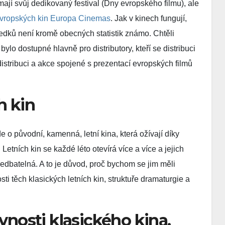
mají svůj dedikovaný festival (Dny evropského filmu), ale
 evropských kin Europa Cinemas
. Jak v kinech fungují,
ledků není kromě obecných statistik známo. Chtěli
lo dostupné hlavně pro distributory, kteří se distribuci
 distribuci a akce spojené s prezentací evropských filmů
h kin
e o původní, kamenná, letní kina, která ožívají díky
Letních kin se každé léto otevírá více a více a jejich
edbatelná. A to je důvod, proč bychom se jim měli
 těch klasických letních kin, struktuře dramaturgie a
ěvnosti klasického kina,