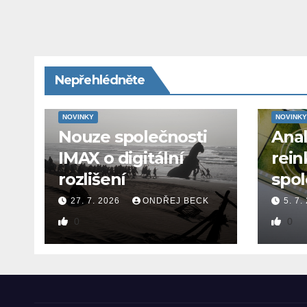
Nepřehlédněte
NOVINKY
NOVINKY
Nouze společnosti
Ana
IMAX o digitální
rein
rozlišení
spol
27. 7. 2026
ONDŘEJ BECK
5. 7.
0
0