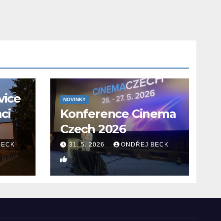
vice
NOVINKY
aci
Konference Cinema
Czech 2026
BECK
31. 5. 2026
ONDŘEJ BECK
0