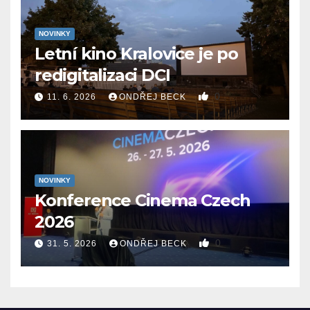
NOVINKY
Letní kino Kralovice je po
redigitalizaci DCI
0
11. 6. 2026
ONDŘEJ BECK
NOVINKY
Konference Cinema Czech
2026
0
31. 5. 2026
ONDŘEJ BECK