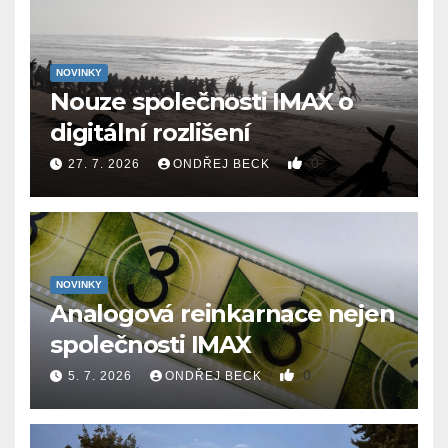
NOVINKY
Nouze společnosti IMAX o
digitální rozlišení
0
27. 7. 2026
ONDŘEJ BECK
NOVINKY
Analogová reinkarnace nejen
společnosti IMAX
0
5. 7. 2026
ONDŘEJ BECK