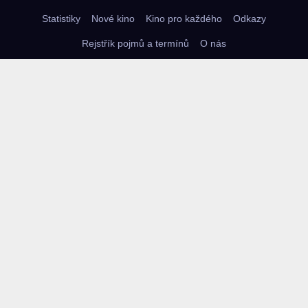
Statistiky
Nové kino
Kino pro každého
Odkazy
Rejstřík pojmů a termínů
O nás