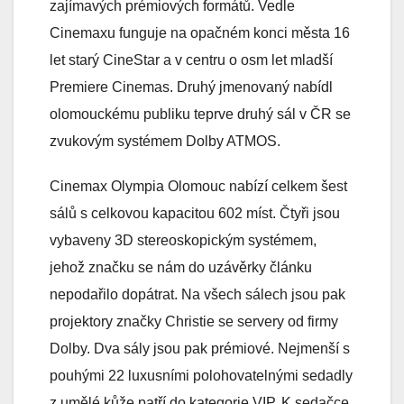
zajímavých prémiových formátů. Vedle
Cinemaxu funguje na opačném konci města 16
let starý CineStar a v centru o osm let mladší
Premiere Cinemas. Druhý jmenovaný nabídl
olomouckému publiku teprve druhý sál v ČR se
zvukovým systémem Dolby ATMOS.
Cinemax Olympia Olomouc nabízí celkem šest
sálů s celkovou kapacitou 602 míst. Čtyři jsou
vybaveny 3D stereoskopickým systémem,
jehož značku se nám do uzávěrky článku
nepodařilo dopátrat. Na všech sálech jsou pak
projektory značky Christie se servery od firmy
Dolby. Dva sály jsou pak prémiové. Nejmenší s
pouhými 22 luxusními polohovatelnými sedadly
z umělé kůže patří do kategorie VIP. K sedačce