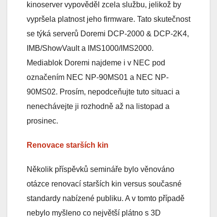
kinoserver vypověděl zcela službu, jelikož by
vypršela platnost jeho firmware. Tato skutečnost
se týká serverů Doremi DCP-2000 & DCP-2K4,
IMB/ShowVault a IMS1000/IMS2000.
Mediablok Doremi najdeme i v NEC pod
označením NEC NP-90MS01 a NEC NP-
90MS02. Prosím, nepodceňujte tuto situaci a
nenechávejte ji rozhodně až na listopad a
prosinec.
Renovace starších kin
Několik příspěvků semináře bylo věnováno
otázce renovací starších kin versus současné
standardy nabízené publiku. A v tomto případě
nebylo myšleno co největší plátno s 3D