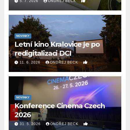
0
5. 7. 2026
ONDŘEJ BECK
NOVINKY
Letní kino Kralovice je po
redigitalizaci DCI
0
11. 6. 2026
ONDŘEJ BECK
NOVINKY
Konference Cinema Czech
2026
0
31. 5. 2026
ONDŘEJ BECK