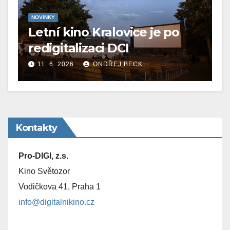
NOVINKY
Letní kino Kralovice je po
redigitalizaci DCI
11. 6. 2026
ONDŘEJ BECK
Kontakty
Pro-DIGI, z.s.
Kino Světozor
Vodičkova 41, Praha 1
info@digitalnikino.cz