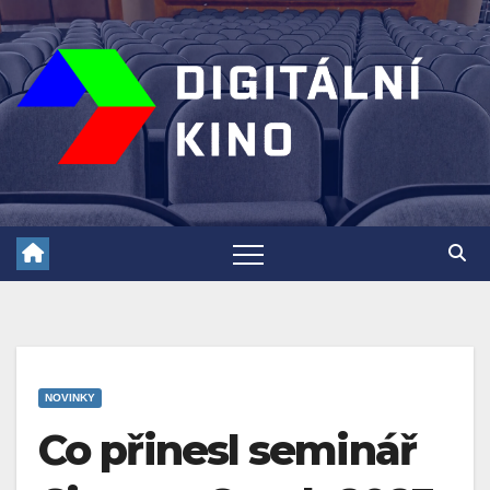
Skip
to
content
NOVINKY
Co přinesl seminář