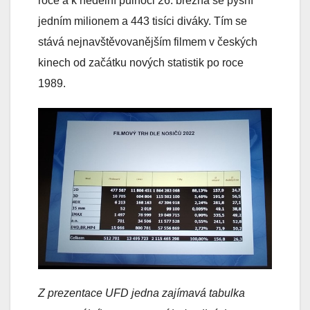
roce a k nedělní půlnoci 26. března se pyšní
jedním milionem a 443 tisíci diváky. Tím se
stává nejnavštěvovanějším filmem v českých
kinech od začátku nových statistik po roce
1989.
Z prezentace UFD jedna zajímavá tabulka