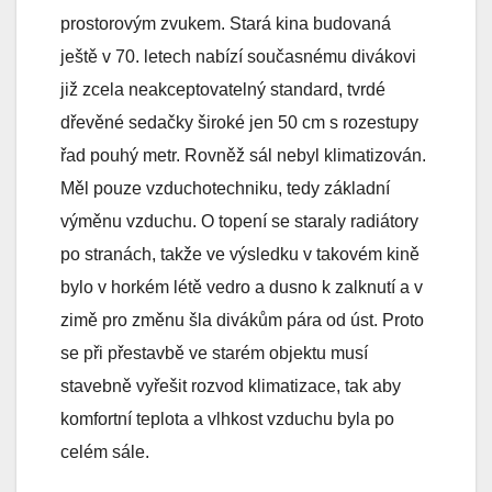
prostorovým zvukem. Stará kina budovaná
ještě v 70. letech nabízí současnému divákovi
již zcela neakceptovatelný standard, tvrdé
dřevěné sedačky široké jen 50 cm s rozestupy
řad pouhý metr. Rovněž sál nebyl klimatizován.
Měl pouze vzduchotechniku, tedy základní
výměnu vzduchu. O topení se staraly radiátory
po stranách, takže ve výsledku v takovém kině
bylo v horkém létě vedro a dusno k zalknutí a v
zimě pro změnu šla divákům pára od úst. Proto
se při přestavbě ve starém objektu musí
stavebně vyřešit rozvod klimatizace, tak aby
komfortní teplota a vlhkost vzduchu byla po
celém sále.