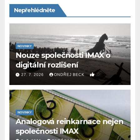
Nepřehlédněte
NOVINKY
Nouze společnosti IMAX o
digitální rozlišení
0
27. 7. 2026
ONDŘEJ BECK
NOVINKY
Analogová reinkarnace nejen
společnosti IMAX