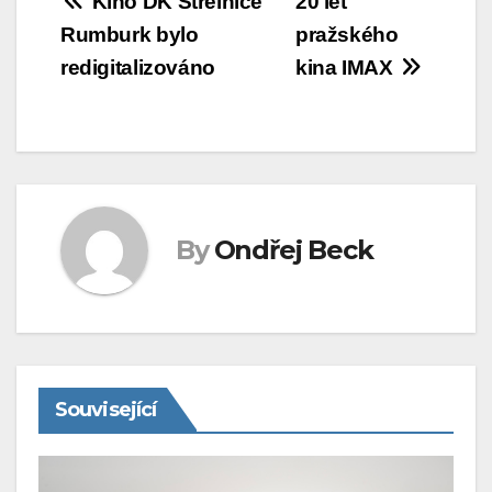
Navigace
Kino DK Střelnice
20 let
Rumburk bylo
pražského
pro
redigitalizováno
kina IMAX
příspěvek
By
Ondřej Beck
Související