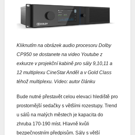
Kliknutím na obrázek audio procesoru Dolby
CP950 se dostanete na video Youtube z
exkurze v projekční kabině pro sály 9,10,11 a
12 multiplexu CineStar Anděl a v Gold Class
téhož multiplexu. Video: autor článku
Bude nutné přestavět celou elevaci hlediště pro
prostornější sedačky s většími rozestupy. Trend
u sálů na malých městech je kapacita do
zhruba 170-190 míst. Hlavně kvůli
bezpečnostním předpisům. Sály s větší