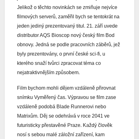
Jelikož o těchto novinkách se zmiňuje nejvíce
filmových serverů, zaměřil bych se tentokrát na
jeden jediný prezentovaný titul. 21. září uvede
distributor AQS Bioscop nový český film Bod
obnovy. Jedná se podle pracovních záběrů, jež
byly prezentovány, o první české sci-fi, u
kterého snaží tvůrci zpracovat téma co
nejatraktivnějším způsobem.
Film bychom mohli dějem vzdáleně přirovnat
snímku Vyměřený čas. Výpravou se film zase
vzdáleně podobá Blade Runnerovi nebo
Matrixům. Děj se odehrává v roce 2041 ve
futuristicky přestavěné Praze. Každý člověk
nosí s sebou malé záložní zařízení, kam