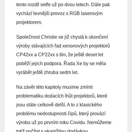
tento rozdíl setře už po dvou letech. Dále pak
vychází levnější provoz s RGB laserovým
projektorem.
Společnost Christie se již chystá k ukončení
výroby stávajících řad xenonových projektorů
CP42xx a CP22xx s tím, že ještě deset let
poběží jejich podpora. Řada Xe by se měla
vyrábět ještě zhruba sedm let.
Na závěr této kapitoly musíme zmínit
problematiku dodacích lhůt projektorů, které
jsou stále celkově delší. A to z klasického
problému nedostupnosti čipů, který provází
výrobu už po prvním roku Covidu. Nemůžeme
totiž počítat s okamžitou dodávkou