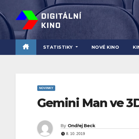
Skip
to
content
STATISTIKY
NOVÉ KINO
K
NOVINKY
Gemini Man ve 3
By
Ondřej Beck
8. 10. 2019