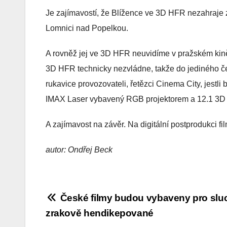
Je zajímavostí, že Blížence ve 3D HFR nezahraje
Lomnici nad Popelkou.
A rovněž jej ve 3D HFR neuvidíme v pražském kině
3D HFR technicky nezvládne, takže do jediného č
rukavice provozovateli, řetězci Cinema City, jestli
IMAX Laser vybavený RGB projektorem a 12.1 3
A zajímavost na závěr. Na digitální postprodukci 
autor: Ondřej Beck
Navigace
České filmy budou vybaveny pro slu
zrakově hendikepované
pro