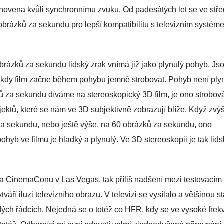
tanovena kvůli synchronnímu zvuku. Od padesátých let se ve stře
brázků za sekundu pro lepší kompatibilitu s televizním systém
obrázků za sekundu lidský zrak vnímá již jako plynulý pohyb. Js
, kdy film začne během pohybu jemně strobovat. Pohyb není plyn
ů za sekundu díváme na stereoskopický 3D film, je ono strobov
jektů, které se nám ve 3D subjektivně zobrazují blíže. Když zvý
a sekundu, nebo ještě výše, na 60 obrázků za sekundu, ono
hyb ve filmu je hladký a plynulý. Ve 3D stereoskopii je tak lids
a CinemaConu v Las Vegas, tak příliš nadšení mezi testovacím
áří iluzi televizního obrazu. V televizi se vysílalo a většinou st
dých řádcích. Nejedná se o totéž co HFR, kdy se ve vysoké frek