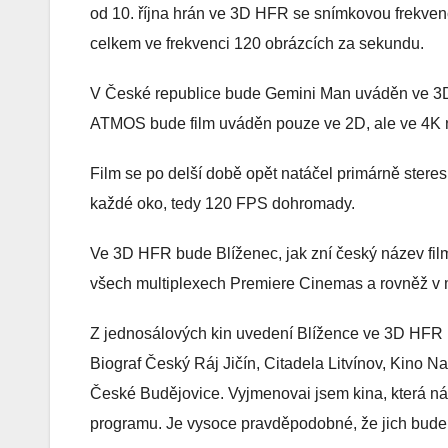
od 10. října hrán ve 3D HFR se snímkovou frekve
celkem ve frekvenci 120 obrázcích za sekundu.
V České republice bude Gemini Man uváděn ve 3
ATMOS bude film uváděn pouze ve 2D, ale ve 4K na
Film se po delší době opět natáčel primárně stere
každé oko, tedy 120 FPS dohromady.
Ve 3D HFR bude Blíženec, jak zní český název fil
všech multiplexech Premiere Cinemas a rovněž v m
Z jednosálových kin uvedení Blížence ve 3D HFR p
Biograf Český Ráj Jičín, Citadela Litvínov, Kino N
České Budějovice. Vyjmenovai jsem kina, která n
programu. Je vysoce pravděpodobné, že jich bude 