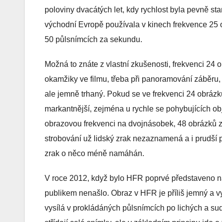
poloviny dvacátých let, kdy rychlost byla pevně s
východní Evropě používala v kinech frekvence 25 o
50 půlsnímcích za sekundu.
Možná to znáte z vlastní zkušenosti, frekvenci 24 
okamžiky ve filmu, třeba při panoramování záběru
ale jemně trhaný. Pokud se ve frekvenci 24 obrázk
markantnější, zejména u rychle se pohybujících ob
obrazovou frekvenci na dvojnásobek, 48 obrázků z
strobování už lidský zrak nezaznamená a i prudší po
zrak o něco méně namáhán.
V roce 2012, když bylo HFR poprvé představeno n
publikem nenašlo. Obraz v HFR je příliš jemný a vytv
vysílá v prokládáných půlsnímcích po lichých a su