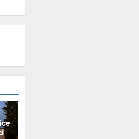
ice
ci