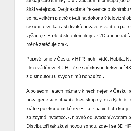
střídají celé snímky, ale v základním principu jde 
širší veřejnost. Dvojnásobná frekvence půlsnímků v
se na velkém plátně dívali na dokonalý televizní ob
sekundu, velká část diváků považuje za druh patin
vyžaduje. Proto distributoři filmy ve 2D ani nenabí
méně zatěžuje zrak.
Poprvé jsme v Česku v HFR mohli vidět Hobita: Ne
film uváděn ve 3D HFR se snímkovou frekvencí 48 
z distributorů u svých filmů nenabízel.
A po sedmi letech máme v kinech nejen v Česku, a
nová generace hlavní cílové skupiny, mladých lidí 
krátce po ekonomické recesi, ale na vrcholu konjunk
za zbytné investice. A hlavně od uvedení Avatara 
Distributoři tak zkusí novou sondu, zda-li se 3D 