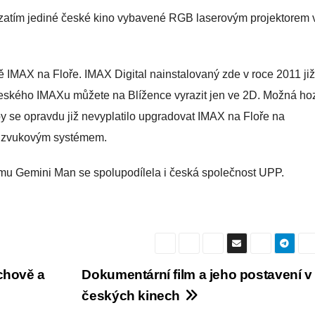
 zatím jediné české kino vybavené RGB laserovým projektorem 
 IMAX na Floře. IMAX Digital nainstalovaný zde v roce 2011 již
eského IMAXu můžete na Blížence vyrazit jen ve 2D. Možná h
 by se opravdu již nevyplatilo upgradovat IMAX na Floře na
D zvukovým systémem.
filmu Gemini Man se spolupodílela i česká společnost UPP.
chově a
Dokumentární film a jeho postavení v
českých kinech