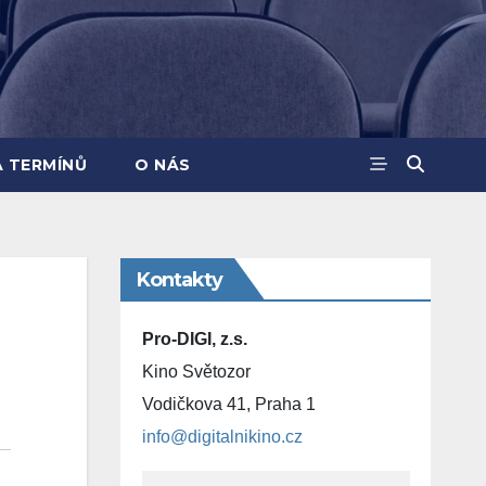
A TERMÍNŮ
O NÁS
Kontakty
Pro-DIGI, z.s.
Kino Světozor
Vodičkova 41, Praha 1
info@digitalnikino.cz