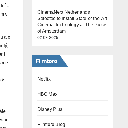
dní a
CinemaNext Netherlands
em v
Selected to Install State-of-the-Art
Cinema Technology at The Pulse
of Amsterdam
ou ale
02.09.2025
ulý,
ání
Filmtoro
šíme
Netflix
ký
HBO Max
Disney Plus
ále
venci
Filmtoro Blog