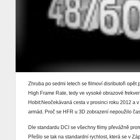
Zhruba po sedmi letech se filmoví disributoři opě
High Frame Rate, tedy ve vysoké obrazové frekvenci
Hobit:Neočekávaná cesta v prosinci roku 2012 a v 
armád. Proč se HFR u 3D zobrazení nepoužilo čast
Dle standardu DCI se všechny filmy převážně prom
Přešlo se tak na standardní rychlost, která se v 