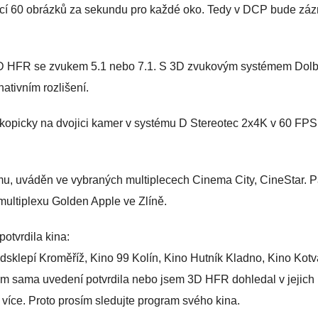
ncí 60 obrázků za sekundu pro každé oko. Tedy v DCP bude zá
D HFR se zvukem 5.1 nebo 7.1. S 3D zvukovým systémem Dol
tivním rozlišení.
skopicky na dvojici kamer v systému D Stereotec 2x4K v 60 FPS
mu, uváděn ve vybraných multiplecech Cinema City, CineStar. 
ultiplexu Golden Apple ve Zlíně.
otvrdila kina:
adsklepí Kroměříž, Kino 99 Kolín, Kino Hutník Kladno, Kino Kotv
ám sama uvedení potvrdila nebo jsem 3D HFR dohledal v jejich
více. Proto prosím sledujte program svého kina.