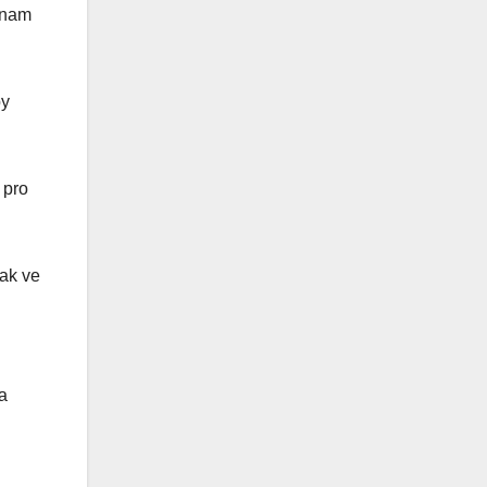
znam
by
 pro
Pak ve
a