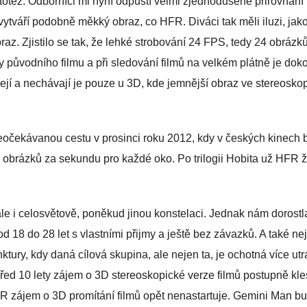
o totéž. Odborníci mi nyní odpustí velmi zjednodušené přirovnání
ytváří podobně měkký obraz, co HFR. Diváci tak měli iluzi, jak
raz. Zjistilo se tak, že lehké strobování 24 FPS, tedy 24 obrázk
y původního filmu a při sledování filmů na velkém plátně je dok
zejí a nechávají je pouze u 3D, kde jemnější obraz ve stereoskop
očekávanou cestu v prosinci roku 2012, kdy v českých kinech 
obrázků za sekundu pro každé oko. Po trilogii Hobita už HFR 
le i celosvětově, poněkud jinou konstelaci. Jednak nám dorostl
od 18 do 28 let s vlastními přijmy a ještě bez závazků. A také n
tury, kdy daná cílová skupina, ale nejen ta, je ochotná více utr
před 10 lety zájem o 3D stereoskopické verze filmů postupně kle
HFR zájem o 3D promítání filmů opět nenastartuje. Gemini Man b