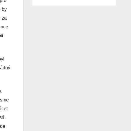
 pro
o by
ů za
once
ii
byl
žádný
a
ejsme
ácet
sá.
ude