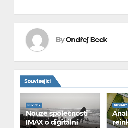
příspěvek
By
Ondřej Beck
Související
NOVINKY
NOVINKY
Nouze společnosti
Ana
IMAX o digitální
rein