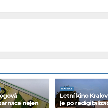
NOVINKY
logová
Letní kino Kralov
karnace nejen
je po redigitaliza