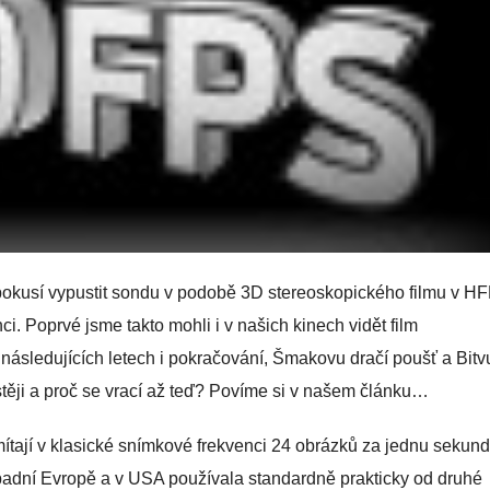
t pokusí vypustit sondu v podobě 3D stereoskopického filmu v HF
. Poprvé jsme takto mohli i v našich kinech vidět film
následujících letech i pokračování, Šmakovu dračí poušť a Bitvu
ěji a proč se vrací až teď? Povíme si v našem článku…
ítají v klasické snímkové frekvenci 24 obrázků za jednu sekund
Západní Evropě a v USA používala standardně prakticky od druhé