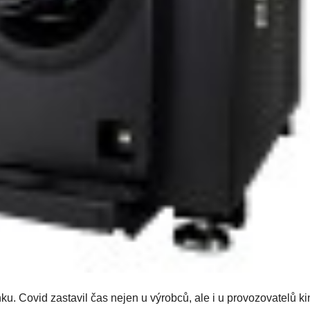
u. Covid zastavil čas nejen u výrobců, ale i u provozovatelů ki