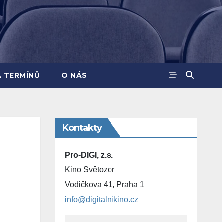
A TERMÍNŮ
O NÁS
Kontakty
Pro-DIGI, z.s.
Kino Světozor
Vodičkova 41, Praha 1
info@digitalnikino.cz