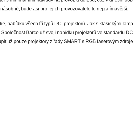
enásobně, bude asi pro jejich provozovatele to nejzajímavější.
e, nabídku všech tří typů DCI projektorů. Jak s klasickými lam
 Společnost Barco už svoji nabídku projektorů ve standardu DC
upit už pouze projektory z řady SMART s RGB laserovým zdroj