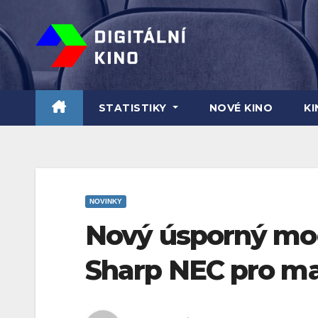
Skip
to
content
STATISTIKY
NOVÉ KINO
K
NOVINKY
Nový úsporný mod
Sharp NEC pro mal