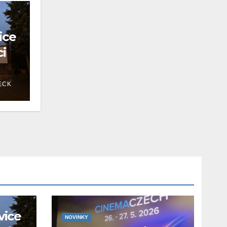
ice
ci
ECK
vice
NOVINKY