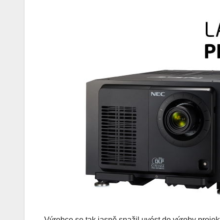
Výrobce se tak jasně snažil uvést do výroby proje