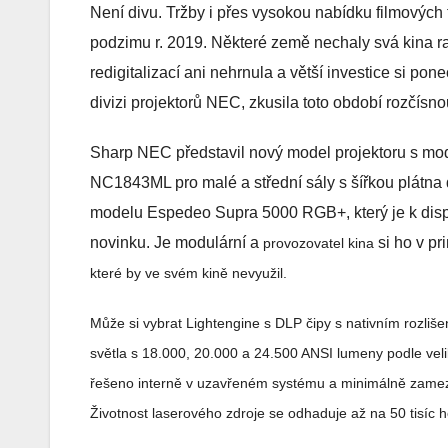
Není divu. Tržby i přes vysokou nabídku filmových
podzimu r. 2019. Některé země nechaly svá kina ra
redigitalizací ani nehrnula a větší investice si po
divizi projektorů NEC, zkusila toto období rozčí
Sharp NEC představil nový model projektoru s mod
NC1843ML pro malé a střední sály s šířkou plátna
modelu Espedeo Supra 5000 RGB+, který je k dispoz
novinku. Je modulární a
si ho v p
provozovatel kina
které by ve svém kině nevyužil.
Může si vybrat Lightengine s DLP čipy s nativním rozliš
světla s 18.000, 20.000 a 24.500 ANSI
lumeny podle velik
řešeno interně v uzavřeném systému a minimálně zamezu
Životnost laserového zdroje se odhaduje až na 50 tisíc 