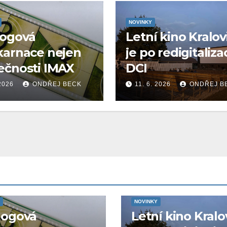
NOVINKY
logová
Letní kino Kralov
karnace nejen
je po redigitaliza
ečnosti IMAX
DCI
 2026
ONDŘEJ BECK
11. 6. 2026
ONDŘEJ B
NOVINKY
logová
Letní kino Kralo