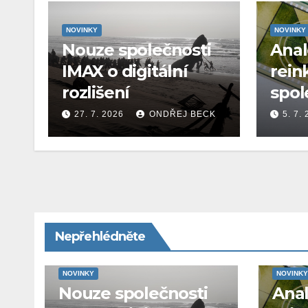
NOVINKY
NOVINKY
Nouze společnosti
Ana
IMAX o digitální
rein
rozlišení
spol
27. 7. 2026
ONDŘEJ BECK
5. 7.
Nepřehlédněte
NOVINKY
NOVINKY
Nouze společnosti
Ana