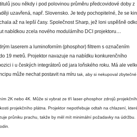
 titulů jsou někdy i pod polovinou průměru předcovidové doby z
ději uzavřená, např. Slovensko. Je tedy pochopitelné, že se ki
nechala až na lepší časy. Společnost Sharp, jež loni uspěšně odk
snout nabídkou zcela nového modulárního DCI projektoru…
rým laserem a luminoforním (phosphor) filtrem s označením
 do 19 metrů. Projektor navazuje na nabídku konkurenčního
ici i u českých integrátorů od jara loňského roku. Má ale vel
rincipu může nechat postavit na míru
tak, aby si nekupoval zbytečné 
ením 2K nebo 4K. Může si vybrat ze tří laser-phosphor zdrojů projekční
osti projekčního plátna. Projektor nepotřebuje odtah na chlazení, které
je průniku prachu, takže by měl mít minimální požadavky na údržbu.
hodin.