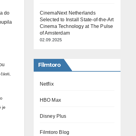
CinemaNext Netherlands
na do
Selected to Install State-of-the-Art
oupila
Cinema Technology at The Pulse
of Amsterdam
02.09.2025
Filmtoro
kou
části,
Netflix
ho
HBO Max
 je
Disney Plus
Filmtoro Blog