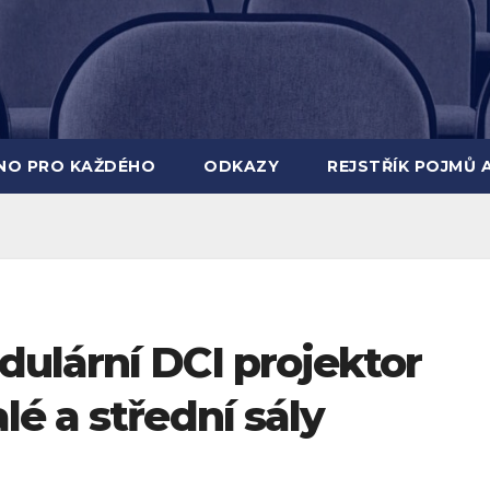
INO PRO KAŽDÉHO
ODKAZY
REJSTŘÍK POJMŮ 
ulární DCI projektor
é a střední sály