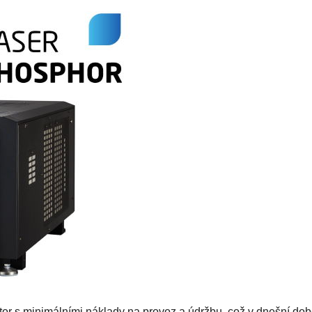
ktor s minimálními náklady na provoz a údržbu, což v dnešní dob