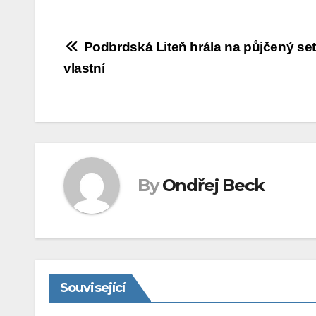
Navigace
Podbrdská Liteň hrála na půjčený set D
vlastní
pro
příspěvek
By
Ondřej Beck
Související