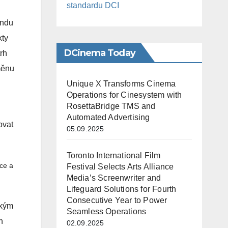
standardu DCI
ondu
kty
DCinema Today
rh
měnu
Unique X Transforms Cinema
Operations for Cinesystem with
RosettaBridge TMS and
Automated Advertising
ovat
05.09.2025
Toronto International Film
ace a
Festival Selects Arts Alliance
Media’s Screenwriter and
Lifeguard Solutions for Fourth
Consecutive Year to Power
ckým
Seamless Operations
h
02.09.2025