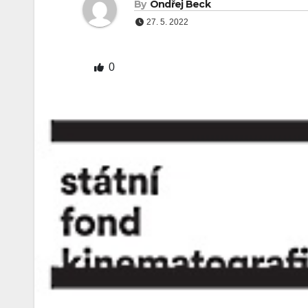
By
Ondřej Beck
27. 5. 2022
0