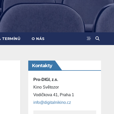
A TERMÍNŮ
O NÁS
Kontakty
Pro-DIGI, z.s.
Kino Světozor
Vodičkova 41, Praha 1
info@digitalnikino.cz