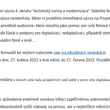
ční výzva 4. okruhu "technický rozvoj a modernizace" Státního f
výzva neotevírala. Místo ní proběhla mimořádná výzva na Proje
ostředí audiovize, která sloužila jako pomoc pro celý filmový t
t žádat o podporu pro digitalizaci, redigitalizaci, případně ob
vádění filmů v kině…
formuláři ke stažení naleznete
zde na oficiálních stránkách
o dne, 27. května 2022 a trvá měsíc do 27. června 2022. Rozděl
zestárla
v kinech
celá řada projekčních setů ještě z první vlny digitaliz
ze způsobená extrémně vysokou inflací zapříčiněnou astronomi
olikanásobně vyšší náklady na provoz, ale v nejbližších měsícíc