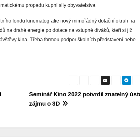
ramatickému propadu kupní síly obyvatelstva.
tního fondu kinematografie nový mimořádný dotační okruh na
ů na drahé energie po dotace na vstupné diváků, kteří si již
návštěvy kina. Třeba formou podpor školních představení nebo
í
Seminář Kino 2022 potvrdil znatelný ús
zájmu o 3D