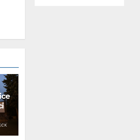
ice
ci
ECK