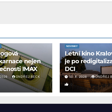
NOVINKY
logová
Letní kino Kralo
karnace nejen
je po redigitaliz
ečnosti IMAX
DCI
 2026
ONDŘEJ BECK
11. 6. 2026
ONDŘEJ 
0