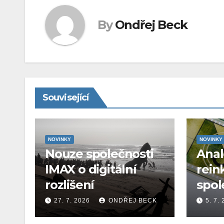
By
Ondřej Beck
Související
NOVINKY
NOVINKY
Nouze společnosti
Ana
IMAX o digitální
rein
rozlišení
spol
27. 7. 2026
ONDŘEJ BECK
5. 7.