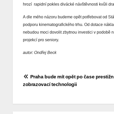
hrozí rapidní pokles divácké návštěvnosti kvůli d
A dle mého názoru budeme opět potřebovat od Stá
podporu kinematografického trhu. Od dotace náklad
nebudou moci dovolit zbytnou investici v podobě 
projekcí pro seniory.
autor: Ondřej Beck
Navigace
Praha bude mít opět po čase prestižn
zobrazovací technologii
pro
příspěvek