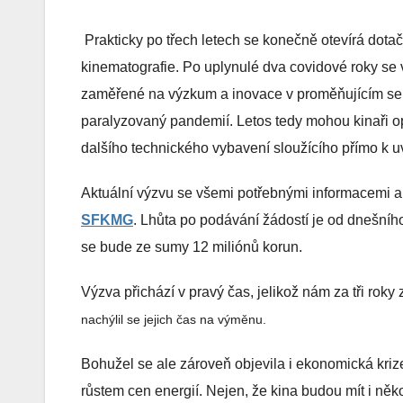
Prakticky po třech letech se konečně otevírá dota
kinematografie. Po uplynulé dva covidové roky se 
zaměřené na výzkum a inovace v proměňujícím se pr
paralyzovaný pandemií. Letos tedy mohou kinaři opě
dalšího technického vybavení sloužícího přímo k u
Aktuální výzvu se všemi potřebnými informacemi a 
SFKMG
. Lhůta po podávání žádostí je od dnešníh
se bude ze sumy 12 miliónů korun.
Výzva přichází v pravý čas, jelikož nám za tři roky 
nachýlil se jejich čas na výměnu.
Bohužel se ale zároveň objevila i ekonomická kri
růstem cen energií. Nejen, že kina budou mít i něk