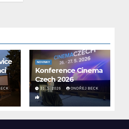
vice
NOVINKY
aci
Konference Cinema
Czech 2026
BECK
31. 5. 2026
ONDŘEJ BECK
0