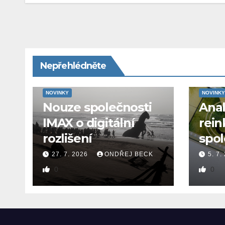
Nepřehlédněte
NOVINKY
NOVINKY
Nouze společnosti
Ana
IMAX o digitální
rein
rozlišení
spol
27. 7. 2026
ONDŘEJ BECK
5. 7.
0
0