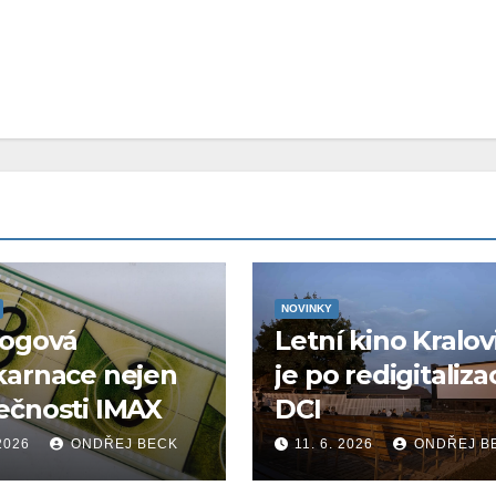
NOVINKY
logová
Letní kino Kralov
karnace nejen
je po redigitaliza
ečnosti IMAX
DCI
 2026
ONDŘEJ BECK
11. 6. 2026
ONDŘEJ B