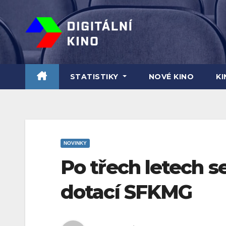
Skip
to
content
STATISTIKY
NOVÉ KINO
K
NOVINKY
Po třech letech s
dotací SFKMG