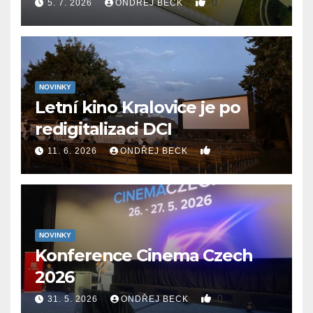
0
5. 7. 2026
ONDŘEJ BECK
NOVINKY
Letní kino Kralovice je po
redigitalizaci DCI
0
11. 6. 2026
ONDŘEJ BECK
NOVINKY
Konference Cinema Czech
2026
0
31. 5. 2026
ONDŘEJ BECK