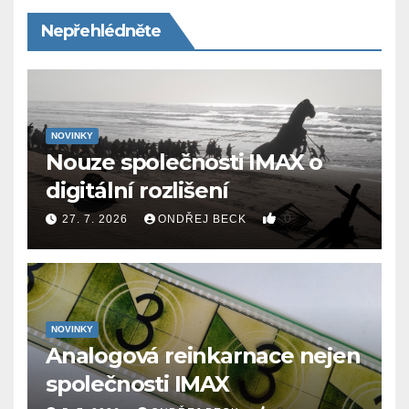
Nepřehlédněte
NOVINKY
Nouze společnosti IMAX o
digitální rozlišení
0
27. 7. 2026
ONDŘEJ BECK
NOVINKY
Analogová reinkarnace nejen
společnosti IMAX