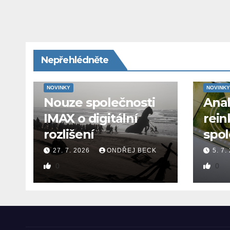
Nepřehlédněte
NOVINKY
NOVINKY
Nouze společnosti
Ana
IMAX o digitální
rein
rozlišení
spol
27. 7. 2026
ONDŘEJ BECK
5. 7.
0
0