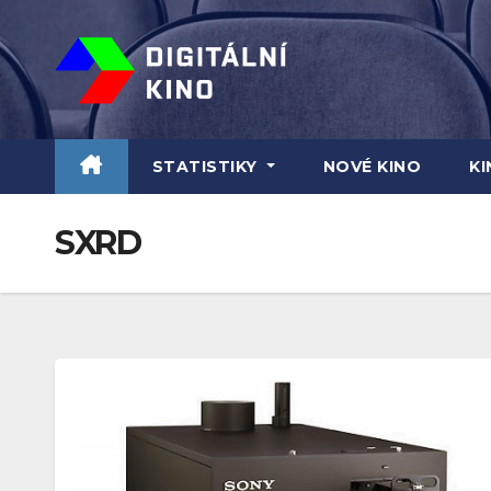
Skip
to
content
STATISTIKY
NOVÉ KINO
K
SXRD