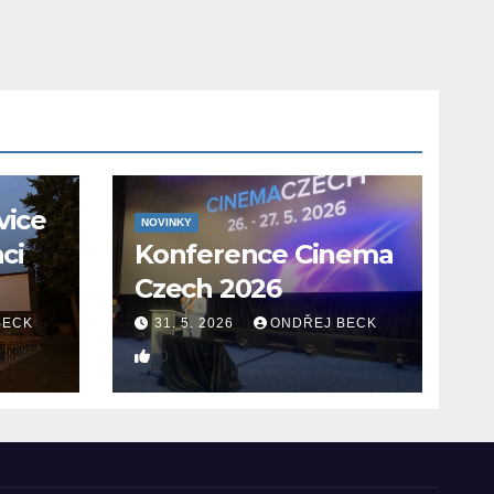
vice
NOVINKY
aci
Konference Cinema
Czech 2026
BECK
31. 5. 2026
ONDŘEJ BECK
0