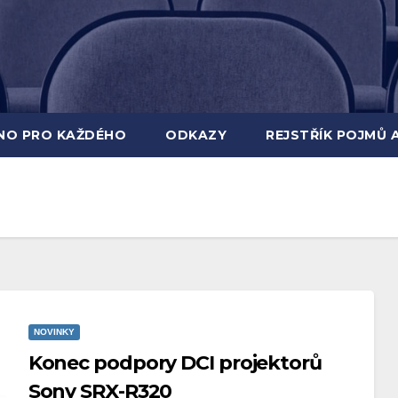
INO PRO KAŽDÉHO
ODKAZY
REJSTŘÍK POJMŮ 
NOVINKY
Konec podpory DCI projektorů
Sony SRX-R320