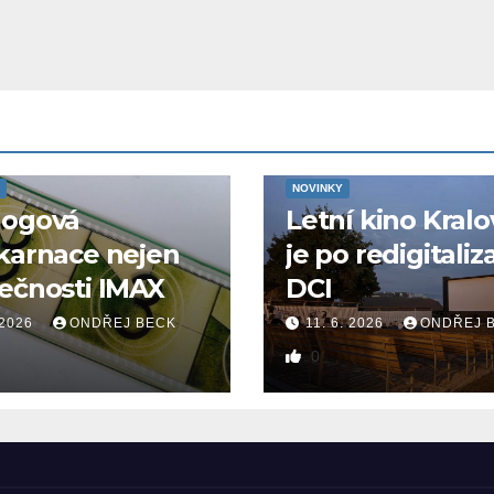
NOVINKY
logová
Letní kino Kralo
karnace nejen
je po redigitaliz
ečnosti IMAX
DCI
 2026
ONDŘEJ BECK
11. 6. 2026
ONDŘEJ 
0