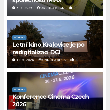
společnosti IMAX
0
5. 7. 2026
ONDŘEJ BECK
NOVINKY
Letní kino Kralovice je po
redigitalizaci DCI
0
11. 6. 2026
ONDŘEJ BECK
NOVINKY
Konference Cinema Czech
2026