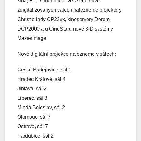
kina, FTT Cinemedia. Ve všech nově
zdigitalizovaných sálech nalezneme projektory
Christie řady CP22xx, kinoservery Doremi
DCP2000 a u CineStaru nově 3-D systémy
MasterImage.
Nové digitální projekce nalezneme v sálech:
České Budějovice, sál 1
Hradec Králové, sál 4
Jihlava, sál 2
Liberec, sál 8
Mladá Boleslav, sál 2
Olomouc, sál 7
Ostrava, sál 7
Pardubice, sál 2