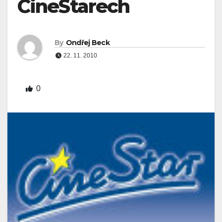
CineStarech
By
Ondřej Beck
22. 11. 2010
0