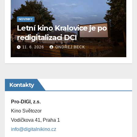
NOVINKY
Letní kino Kralovice je po
redigitalizaci DCI
11. 6. 2026
ONDŘEJ BECK
Kontakty
Pro-DIGI, z.s.
Kino Světozor
Vodičkova 41, Praha 1
info@digitalnikino.cz