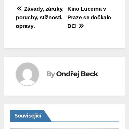
Navigace
Závady, záruky,
Kino Lucerna v
poruchy, stížnosti,
Praze se dočkalo
pro
opravy.
DCI
příspěvek
By
Ondřej Beck
Související