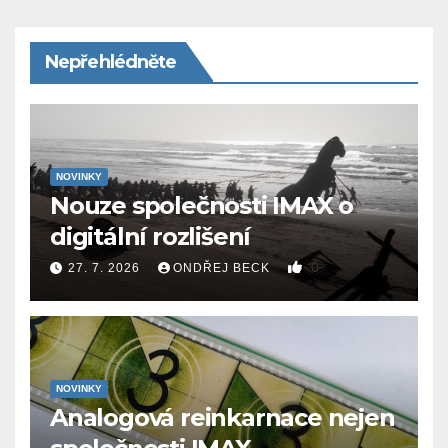
Nepřehlédněte
NOVINKY
Nouze společnosti IMAX o
digitální rozlišení
0
27. 7. 2026
ONDŘEJ BECK
NOVINKY
Analogová reinkarnace nejen