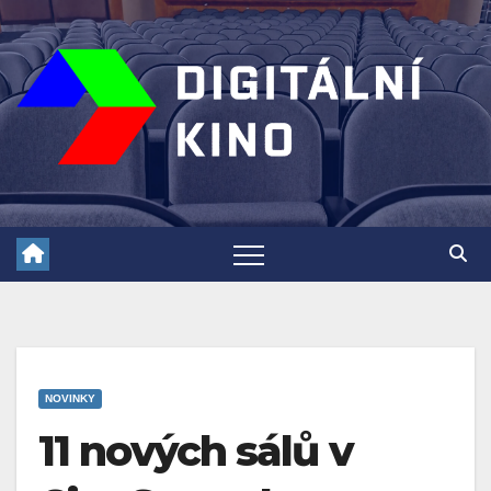
Skip
to
content
NOVINKY
11 nových sálů v