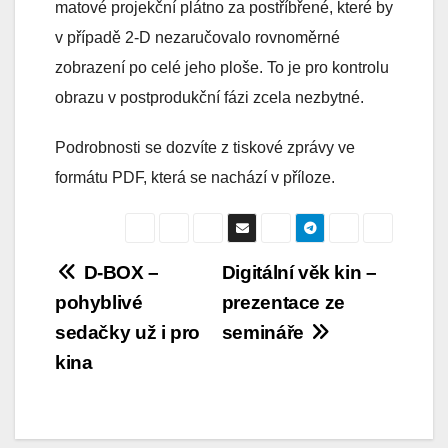
matové projekční plátno za postříbřené, které by
v případě 2-D nezaručovalo rovnoměrné
zobrazení po celé jeho ploše. To je pro kontrolu
obrazu v postprodukční fázi zcela nezbytné.
Podrobnosti se dozvíte z tiskové zprávy ve
formátu PDF, která se nachází v příloze.
Navigace
D-BOX –
Digitální věk kin –
pohyblivé
prezentace ze
pro
sedačky už i pro
semináře
příspěvek
kina