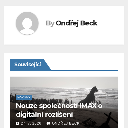
By
Ondřej Beck
Související
NOVINKY
Nouze společnosti IMAX o
digitální rozlišení
27. 7. 2026
ONDŘEJ BECK