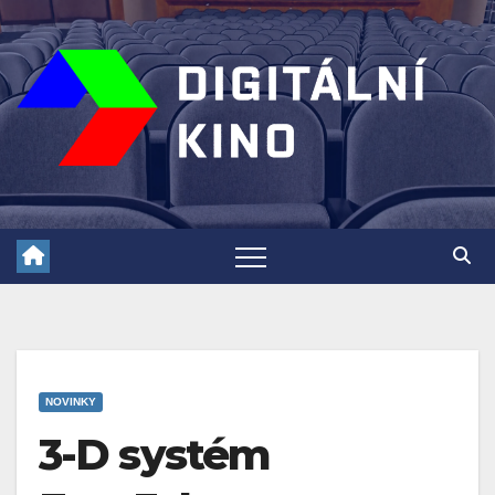
Skip
to
content
NOVINKY
3-D systém