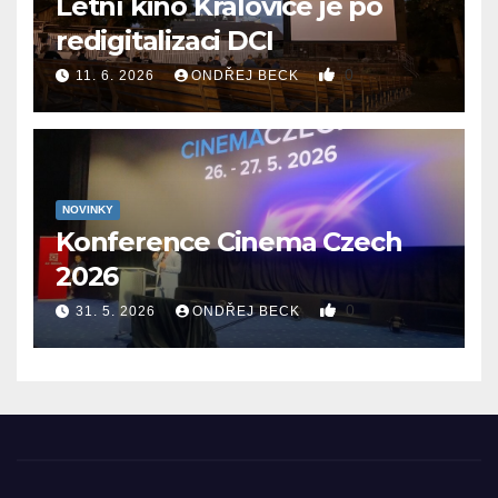
Letní kino Kralovice je po
redigitalizaci DCI
0
11. 6. 2026
ONDŘEJ BECK
NOVINKY
Konference Cinema Czech
2026
0
31. 5. 2026
ONDŘEJ BECK