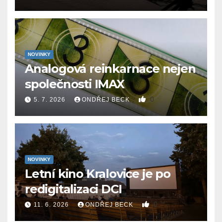
NOVINKY
Analogová reinkarnace nejen
společnosti IMAX
0
5. 7. 2026
ONDŘEJ BECK
NOVINKY
Letní kino Kralovice je po
redigitalizaci DCI
0
11. 6. 2026
ONDŘEJ BECK