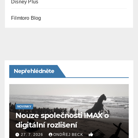
Disney Plus
Filmtoro Blog
Nepřehlédněte
NOVINKY
Nouze společnosti IMAX o
digitální rozlišení
0
27. 7. 2026
ONDŘEJ BECK