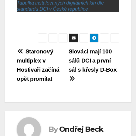
Tabulka instalovaných digitálních kin dle
standardu DCI v České republice
Navigace
Staronový
Slováci mají 100
multiplex v
sálů DCI a první
pro
Hostivaři začíná
sál s křesly D-Box
příspěvek
opět promítat
By
Ondřej Beck