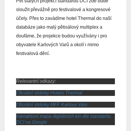
Pět stálých projekcí standardu DCI zde bude
sloužit převážně pro festivalové a kongresové
účely. Přes to zavádíme hotel Thermal do naší
databáze jako malý pětisálový multiplex a
doufáme, že projekce budou využívány i pro
obyvatele Karlových Varů a okolí i mimo
festivalová dění.
Relevantní odkazy:
Oficiální stránky Hotelu Thermal
Oficiální stránky MFF Karlovy Vary
Interaktivní mapa digitálních kin dle standardu
DCI na Google