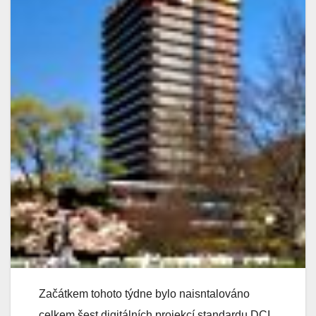
Začátkem tohoto týdne bylo naisntalováno
celkem šest digitálních projekcí standardu DCI