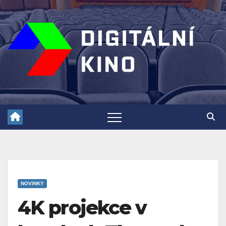
Skip
to
content
NOVINKY
4K projekce v