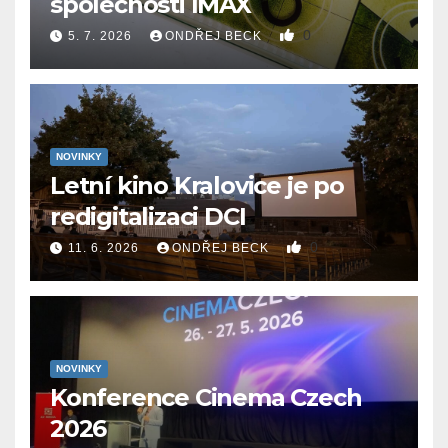
společnosti IMAX
0
5. 7. 2026
ONDŘEJ BECK
NOVINKY
Letní kino Kralovice je po
redigitalizaci DCI
0
11. 6. 2026
ONDŘEJ BECK
NOVINKY
Konference Cinema Czech
2026