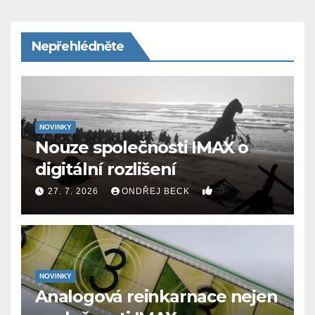
Nepřehlédněte
NOVINKY
Nouze společnosti IMAX o
digitální rozlišení
0
27. 7. 2026
ONDŘEJ BECK
NOVINKY
Analogová reinkarnace nejen