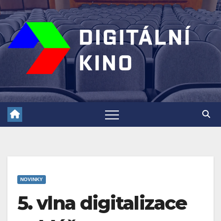
Skip
to
content
NOVINKY
5. vlna digitalizace