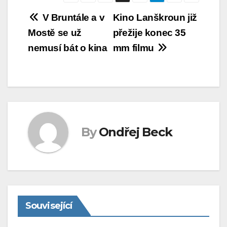
Navigace
V Bruntále a v
Kino Lanškroun již
Mostě se už
přežije konec 35
pro
nemusí bát o kina
mm filmu
příspěvek
By
Ondřej Beck
Související