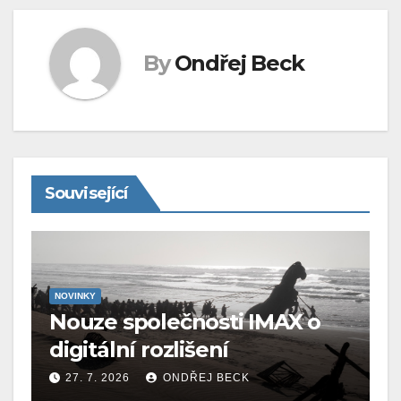
By
Ondřej Beck
Související
NOVINKY
Nouze společnosti IMAX o
digitální rozlišení
27. 7. 2026
ONDŘEJ BECK