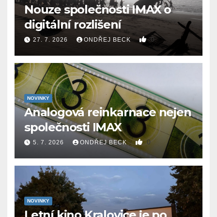
Nouze společnosti IMAX o
digitální rozlišení
0
27. 7. 2026
ONDŘEJ BECK
NOVINKY
Analogová reinkarnace nejen
společnosti IMAX
0
5. 7. 2026
ONDŘEJ BECK
NOVINKY
Letní kino Kralovice je po