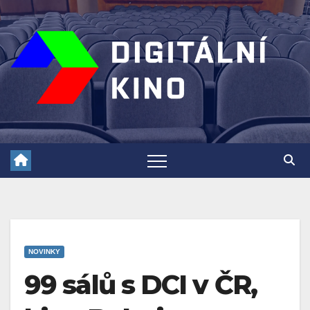
Skip
to
content
NOVINKY
99 sálů s DCI v ČR,