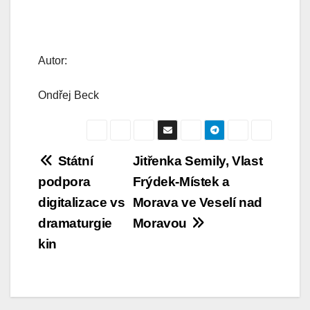
Autor:
Ondřej Beck
Navigace
Státní
Jitřenka Semily, Vlast
podpora
Frýdek-Místek a
pro
digitalizace vs
Morava ve Veselí nad
příspěvek
dramaturgie
Moravou
kin