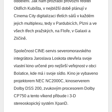
oddělení. Jak nám prozradil provozní ředitel
Oldřich Kubišta, v nejbližší době plánují v
Cinema City digitalizaci třetích sálů v každém
jejich multiplexu, tedy v Pardubicích, Plzni a ve
všech třech pražských, na Floře, v Galaxii a
Zličíně.
Společnost CINE-servis severomoravského
integrátora Jaroslava Loskota otevřela svoje
vlastní kino určené pro nejširší veřejnost v obci
Bolatice, kde má i svoje sídlo. Kino je vybaveno
projektorem NEC NC2000C, kinoserverem
Dolby DSS 200, zvukovým procesorem Dolby
CP750 a tento víkend přibude i 3-D
stereoskopický systém XpanD.