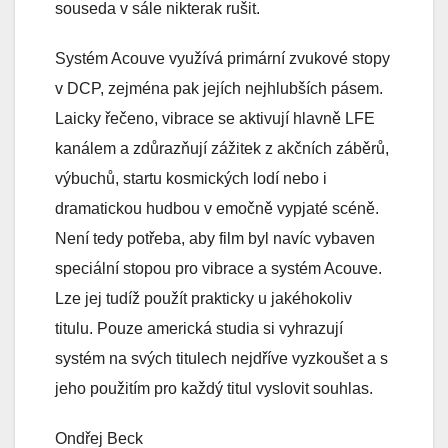
souseda v sále nikterak rušit.
Systém Acouve využívá primární zvukové stopy
v DCP, zejména pak jejích nejhlubších pásem.
Laicky řečeno, vibrace se aktivují hlavně LFE
kanálem a zdůrazňují zážitek z akčních záběrů,
výbuchů, startu kosmických lodí nebo i
dramatickou hudbou v emočně vypjaté scéně.
Není tedy potřeba, aby film byl navíc vybaven
speciální stopou pro vibrace a systém Acouve.
Lze jej tudíž použít prakticky u jakéhokoliv
titulu. Pouze americká studia si vyhrazují
systém na svých titulech nejdříve vyzkoušet a s
jeho použitím pro každý titul vyslovit souhlas.
Ondřej Beck