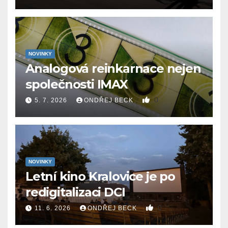
NOVINKY
Analogová reinkarnace nejen
společnosti IMAX
0
5. 7. 2026
ONDŘEJ BECK
NOVINKY
Letní kino Kralovice je po
redigitalizaci DCI
0
11. 6. 2026
ONDŘEJ BECK