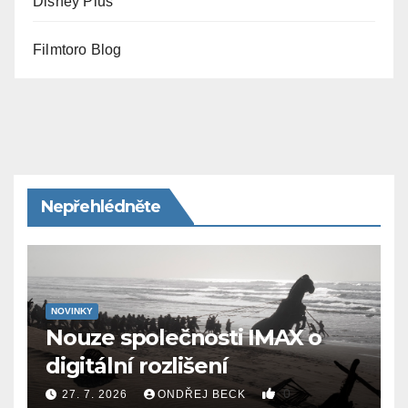
Disney Plus
Filmtoro Blog
Nepřehlédněte
NOVINKY
Nouze společnosti IMAX o
digitální rozlišení
0
27. 7. 2026
ONDŘEJ BECK