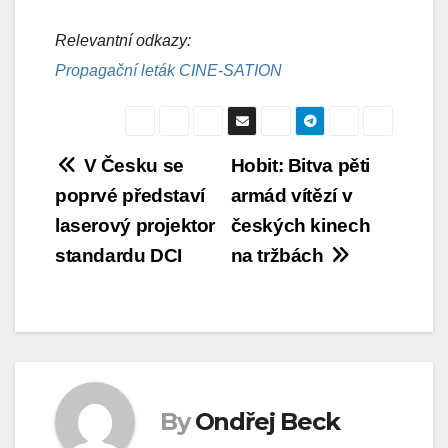
Relevantní odkazy:
Propagační leták CINE-SATION
Navigace
V Česku se
Hobit: Bitva pěti
poprvé představí
armád vítězí v
pro
laserový projektor
českých kinech
příspěvek
standardu DCI
na tržbách
By
Ondřej Beck