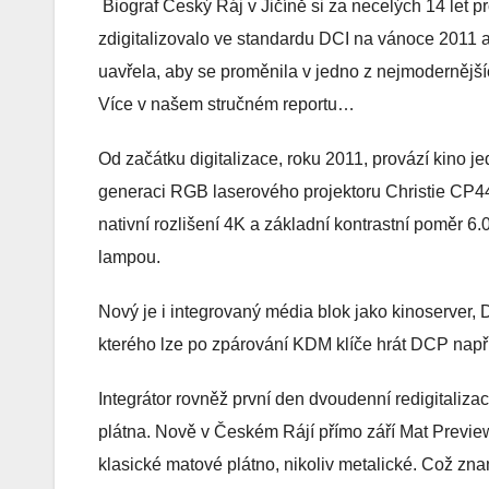
Biograf Český Ráj v Jičíně si za necelých 14 let p
zdigitalizovalo ve standardu DCI na vánoce 2011 a 
uavřela, aby se proměnila v jedno z nejmodernější
Více v našem stručném reportu…
Od začátku digitalizace, roku 2011, provází kino 
generaci RGB laserového projektoru Christie CP44
nativní rozlišení 4K a základní kontrastní poměr 6.
lampou.
Nový je i integrovaný média blok jako kinoserver,
kterého lze po zpárování KDM klíče hrát DCP např
Integrátor rovněž první den dvoudenní redigitalizac
plátna. Nově v Českém Rájí přímo září Mat Preview
klasické matové plátno, nikoliv metalické. Což zn