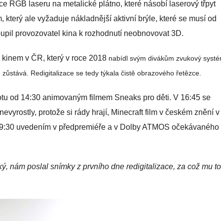
kce RGB laseru na metalické plátno, které násobí laserový třpyt
 který ale vyžaduje nákladnější aktivní brýle, které se musí od
stoupil provozovatel kina k rozhodnutí neobnovovat 3D.
m kinem v ČR, který v roce 2018
nabídl
svým divákům zvukový syst
stává. Redigitalizace se tedy týkala čistě obrazového řetězce.
botu od 14:30 animovaným filmem Sneaks pro děti. V 16:45 se
nevyrostly, protože si rády hrají, Minecraft film v českém znění v
v 19:30 uvedením v předpremiéře a v Dolby ATMOS očekávaného
ý, nám poslal snímky z prvního dne redigitalizace, za což mu t