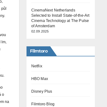
o,
 půl
CinemaNext Netherlands
Selected to Install State-of-the-Art
ny.
Cinema Technology at The Pulse
of Amsterdam
02.09.2025
ovou
 lm,
u
Filmtoro
Netflix
e
ku.
HBO Max
ho
Disney Plus
á o
dem na
Filmtoro Blog