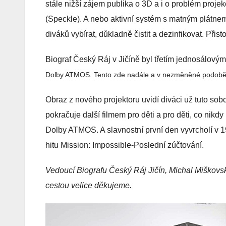
stále nižší zájem publika o 3D a i o problém proje
(Speckle). A nebo aktivní systém s matným plátnem,
diváků vybírat, důkladně čistit a dezinfikovat. Při
Biograf Český Ráj v Jičíně byl třetím jednosálový
Dolby ATMOS. Tento zde nadále a v nezměněné podobě zů
Obraz z nového projektoru uvidí diváci už tuto so
pokračuje další filmem pro děti a pro děti, co nikdy 
Dolby ATMOS. A slavnostní první den vyvrcholí 
hitu Mission: Impossible-Poslední zúčtování.
Vedoucí Biografu Český Ráj Jičín, Michal Miškovsk
cestou velice děkujeme.