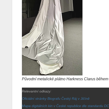
Původní metalické plátno Harkness Clarus během 
Relevantní odkazy:
Oficiální stránky Biografu Český Ráj v Jičíně
Mapa digitálních kin v České republice dle standardu DC