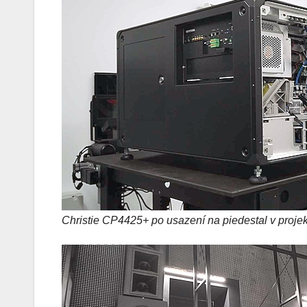
Christie CP4425+ po usazení na piedestal v proje