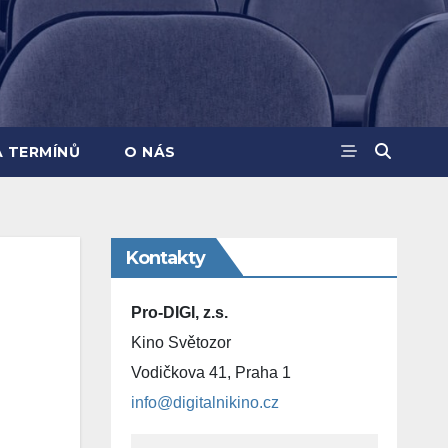
A TERMÍNŮ
O NÁS
Kontakty
Pro-DIGI, z.s.
Kino Světozor
Vodičkova 41, Praha 1
info@digitalnikino.cz