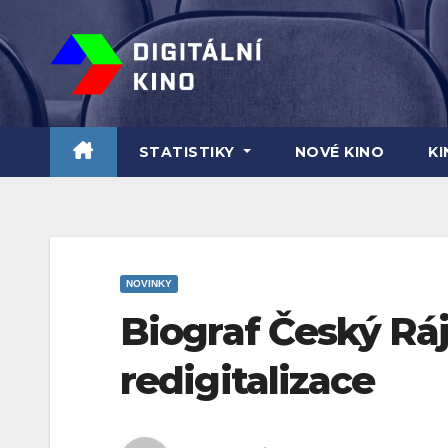
Skip
to
content
STATISTIKY
NOVÉ KINO
K
NOVINKY
Biograf Český Ráj 
redigitalizace