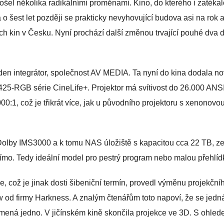
rošel několika radikálními proměnami. Kino, do kterého i zatékal
o šest let později se prakticky nevyhovující budova asi na rok a
ch kin v Česku. Nyní prochází další změnou trvající pouhé dva d
jeden integrátor, společnost AV MEDIA. Ta nyní do kina dodala n
25-RGB série CineLife+. Projektor má svítivost do 26.000 ANSI
000:1, což je třikrát více, jak u původního projektoru s xenonovo
 Dolby IMS3000 a k tomu NAS úložiště s kapacitou cca 22 TB, z
ímo. Tedy ideální model pro pestrý program nebo malou přehlíd
e, což je jinak dosti šibeniční termín, provedl výměnu projekční
 od firmy Harkness. A znalým čtenářům toto napoví, že se jedn
amená jedno. V jičínském kině skončila projekce ve 3D. S ohle