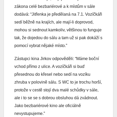
zákona celé bezbariérové a k místům v sále
dodává: “Jitřenka je předělaná na 7.1. Vozíčkáři
sedí běžně na krajích, ale mají-li doprovod,
mohou si sednout kamkoliv, většinou to funguje
tak, že dojedou do sálu a tam už si pak dokáží s
pomocí vybrat nějaké místo.”
Zástupci kina Jirkov odpověděli: “Máme boční
vchod přímo z ulice. A vozíčkáři si buď
přesednou do křesel nebo sedí na vozíku
zhruba v polovině sálu. S WC to je trochu horší,
protože v cestě stojí dva malé schůdky v sále,
ale i to se se s dobrou obsluhou dá zvádnout.
Jako bezbariérové kino ale oficiálně
nevystupujeme.”