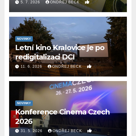
0
5. 7. 2026
ONDŘEJ BECK
NOVINKY
Letní kino Kralovice je po
redigitalizaci DCI
0
11. 6. 2026
ONDŘEJ BECK
NOVINKY
Konference Cinema Czech
2026
0
31. 5. 2026
ONDŘEJ BECK