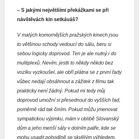
– S jakými největšími překážkami se při
návštěvách kin setkáváš?
V malých komornějších pražských kinech jsou
to většinou schody vedoucí do sálu, beru si
sebou logicky doprovod. Ten je ale nutný i do
multiplexů. Nevím, jestli to někdy někdo bez
vozíku vyzkoušel, ale obří plátna se z první řady
vůbec nedají obsáhnout a zážitek z filmu tak
prakticky není žádný. Pokud mi tedy můj
doprovod umožní si přesednout do vyšších řad,
poměrně rád tak činím. Pokud můžu jmenovat
sympatickou výjimku, mám v oblibě Slovanský
dům a jeho menší sály v dolním patře, kde se
mohu usadit pohodlně se skvělým výhledem,