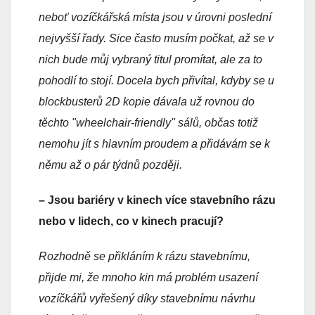
neboť vozíčkářská místa jsou v úrovni poslední
nejvyšší řady. Sice často musím počkat, až se v
nich bude můj vybraný titul promítat, ale za to
pohodlí to stojí. Docela bych přivítal, kdyby se u
blockbusterů 2D kopie dávala už rovnou do
těchto "wheelchair-friendly" sálů, občas totiž
nemohu jít s hlavním proudem a přidávám se k
němu až o pár týdnů později.
– Jsou bariéry v kinech více stavebního rázu
nebo v lidech, co v kinech pracují?
Rozhodně se přikláním k rázu stavebnímu,
přijde mi, že mnoho kin má problém usazení
vozíčkářů vyřešený díky stavebnímu návrhu