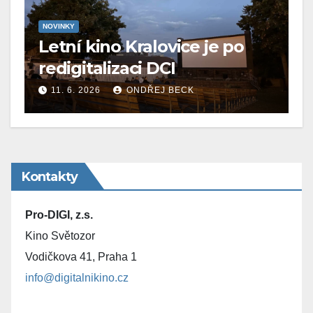
NOVINKY
Letní kino Kralovice je po
redigitalizaci DCI
11. 6. 2026
ONDŘEJ BECK
Kontakty
Pro-DIGI, z.s.
Kino Světozor
Vodičkova 41, Praha 1
info@digitalnikino.cz