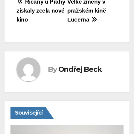
Navigace
Říčany u Prahy
Velké změny v
získaly zcela nové
pražském kině
pro
kino
Lucerna
příspěvek
By
Ondřej Beck
Související