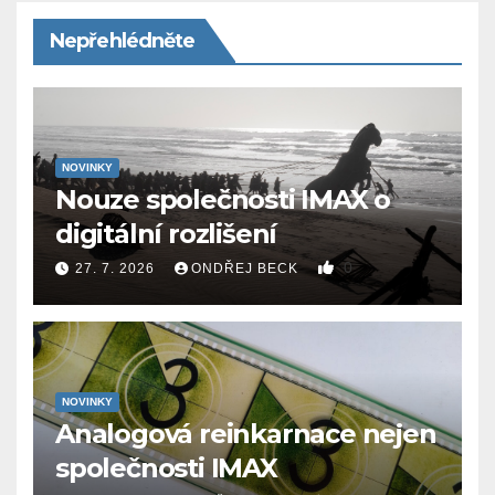
Nepřehlédněte
NOVINKY
Nouze společnosti IMAX o
digitální rozlišení
0
27. 7. 2026
ONDŘEJ BECK
NOVINKY
Analogová reinkarnace nejen
společnosti IMAX