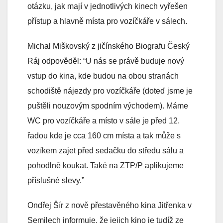
otázku, jak mají v jednotlivých kinech vyřešen
přístup a hlavně místa pro vozíčkáře v sálech.
Michal Miškovský z jičínského Biografu Český
Ráj odpověděl: “U nás se právě buduje nový
vstup do kina, kde budou na obou stranách
schodiště nájezdy pro vozíčkáře (doteď jsme je
puštěli nouzovým spodním východem). Máme
WC pro vozíčkáře a místo v sále je před 12.
řadou kde je cca 160 cm místa a tak může s
vozíkem zajet před sedačku do středu sálu a
pohodlně koukat. Také na ZTP/P aplikujeme
příslušné slevy.”
Ondřej Šír z nově přestavěného kina Jitřenka v
Semilech informuje, že jejich kino je tudíž ze