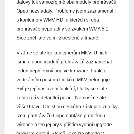
datový tok samozřejmě oba modely přehrávačů
Oppo nezvládaly. Problémy jsem zaznamenal i
s kontejnery WMV HD, u kterých si oba
přehrávače neporadily se zvukem WMA 5.1.
Sice zněl, ale velmi zkresleně a trhaně.
Vraťme se ale ke kontejnerům MKV. U nich
jsme u obou modelů přehrávačů zaznamenal
jeden nepříjemný bug ve firmware. Funkce
vertikálního posunu titulků u MKV nefunguje.
Byť je její nastavení funkční, titulky se stále
zobrazují v defaultní pozici. Nemusíme ale
věšet hlavu. Dle slibu českého zástupce značky
lze u přehrávačů Oppo nahlásit problém u
výrobce a ten jej prý v příštím vydání upgrade
firmware opraví. Stejně, jako lze objednat