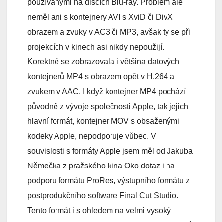
používanými na discích Blu-ray. Problém ale
neměl ani s kontejnery AVI s XviD či DivX
obrazem a zvuky v AC3 či MP3, avšak ty se při
projekcích v kinech asi nikdy nepoužijí.
Korektně se zobrazovala i většina datových
kontejnerů MP4 s obrazem opět v H.264 a
zvukem v AAC. I když kontejner MP4 pochází
původně z vývoje společnosti Apple, tak jejich
hlavní formát, kontejner MOV s obsaženými
kodeky Apple, nepodporuje vůbec. V
souvislosti s formáty Apple jsem měl od Jakuba
Němečka z pražského kina Oko dotaz i na
podporu formátu ProRes, výstupního formátu z
postprodukčního software Final Cut Studio.
Tento formát i s ohledem na velmi vysoký