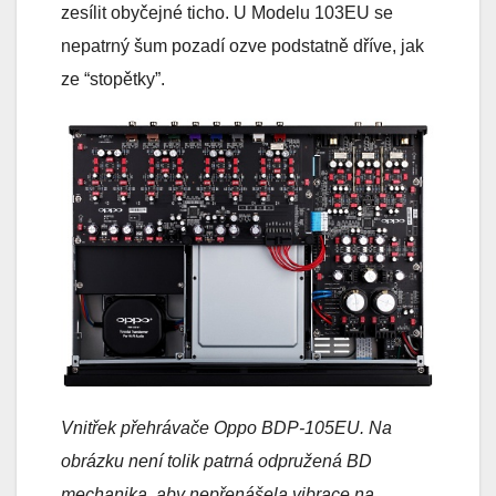
zesílit obyčejné ticho. U Modelu 103EU se
nepatrný šum pozadí ozve podstatně dříve, jak
ze “stopětky”.
Vnitřek přehrávače Oppo BDP-105EU. Na
obrázku není tolik patrná odpružená BD
mechanika, aby nepřenášela vibrace na