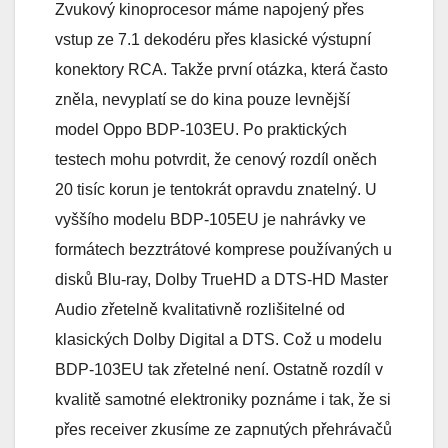
Zvukový kinoprocesor máme napojený přes
vstup ze 7.1 dekodéru přes klasické výstupní
konektory RCA. Takže první otázka, která často
zněla, nevyplatí se do kina pouze levnější
model Oppo BDP-103EU. Po praktických
testech mohu potvrdit, že cenový rozdíl oněch
20 tisíc korun je tentokrát opravdu znatelný. U
vyššího modelu BDP-105EU je nahrávky ve
formátech bezztrátové komprese používaných u
disků Blu-ray, Dolby TrueHD a DTS-HD Master
Audio zřetelně kvalitativně rozlišitelné od
klasických Dolby Digital a DTS. Což u modelu
BDP-103EU tak zřetelné není. Ostatně rozdíl v
kvalitě samotné elektroniky poznáme i tak, že si
přes receiver zkusíme ze zapnutých přehrávačů