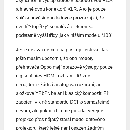
asynchronní výstup stereo v podobě dvou RCA
a hlavně dvou konektorů XLR. A to je pouze
špička pověstného ledovce prozrazující, že
uvnitř “stopětky” se nalézá elektronika
podstatně vyšší třídy, jak v nižším modelu “103”.
Ještě než začneme oba přístroje testovat, tak
ještě musím upozornit, že oba modely
přehrávače Oppo mají obrazové výstupy pouze
digitální přes HDMI rozhraní. Již zde
nenajdeme žádná analogová rozhraní, ani
složkové YPbPr, ba ani klasický kompozit. Při
zapojení v kině standardu DCI to samozřejmě
nevadí, ale pokud chceme pořádat veřejné
projekce přes nějaký starší model datového
projektoru, který ještě není osazen žádným