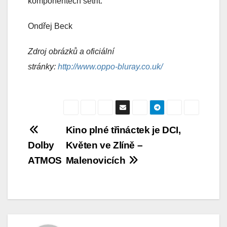
komponentech šetřit.
Ondřej Beck
Zdroj obrázků a oficiální
stránky:
http://www.oppo-bluray.co.uk/
Navigace
Kino plné třináctek je DCI,
Dolby
Květen ve Zlíně –
pro
ATMOS
Malenovicích
příspěvek