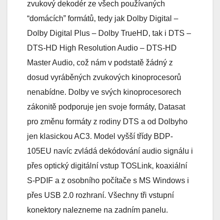
zvukový dekodér ze všech používaných
“domácích” formátů, tedy jak Dolby Digital –
Dolby Digital Plus – Dolby TrueHD, tak i DTS –
DTS-HD High Resolution Audio – DTS-HD
Master Audio, což nám v podstatě žádný z
dosud vyráběných zvukových kinoprocesorů
nenabídne. Dolby ve svých kinoprocesorech
zákonitě podporuje jen svoje formáty, Datasat
pro změnu formáty z rodiny DTS a od Dolbyho
jen klasickou AC3. Model vyšší třídy BDP-
105EU navíc zvládá dekódování audio signálu i
přes optický digitální vstup TOSLink, koaxiální
S-PDIF a z osobního počítače s MS Windows i
přes USB 2.0 rozhraní. Všechny tři vstupní
konektory nalezneme na zadním panelu.