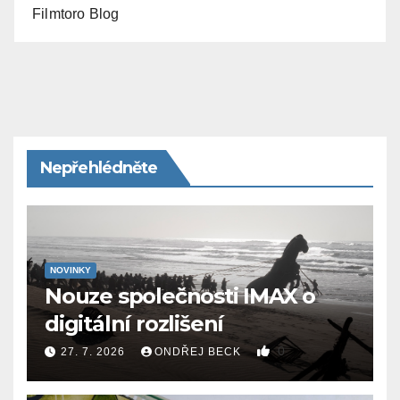
Filmtoro Blog
Nepřehlédněte
NOVINKY
Nouze společnosti IMAX o
digitální rozlišení
0
27. 7. 2026
ONDŘEJ BECK