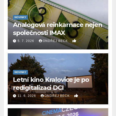
NOVINKY
Analogová reinkarnace nejen
společnosti IMAX
0
5. 7. 2026
ONDŘEJ BECK
NOVINKY
Letní kino Kralovice je po
redigitalizaci DCI
0
11. 6. 2026
ONDŘEJ BECK