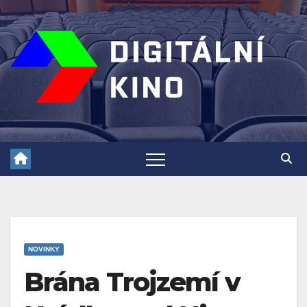
Skip
to
content
NOVINKY
Brána Trojzemí v