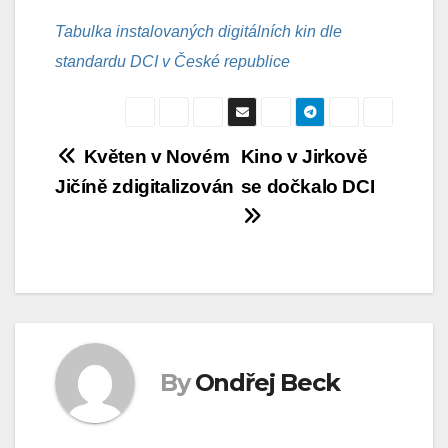
Tabulka instalovaných digitálních kin dle
standardu DCI v České republice
Navigace
Květen v Novém
Kino v Jirkově
Jičíně zdigitalizován
se dočkalo DCI
pro
příspěvek
By
Ondřej Beck