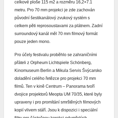
celkové ploše 115 m2 a rozměru 16,2×7.1
metru. Pro 70 mm projekci je zde zachován
původní šestikanálový zvukový systém s
celkem pěti reprosoustavami za plátnem. Zadní
surroundový kanál měl 70 mm filmový formát
pouze jeden mono.
Pro účely festivalu proběhlo se zahraničními
přáteli z Orpheum Lichtspiele Schönberg,
Kinomuseum Berlin a Mikula Servis Švýcarsko
doladění celého řetězce pro projekci 70 mm
filmů. Ten v kině Centrum – Panorama tvoří
dvojice projektorů Meopta UM 70/35, které byly
upraveny i pro promítání smrštěných filmových
kopií vlivem stáří. Jsou k dispozici i speciální
filtry pro částečnou korekci odumřelých