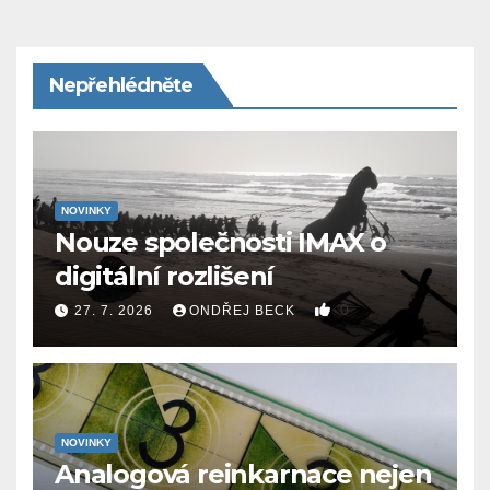
Nepřehlédněte
NOVINKY
Nouze společnosti IMAX o
digitální rozlišení
0
27. 7. 2026
ONDŘEJ BECK
NOVINKY
Analogová reinkarnace nejen