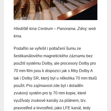
Hlediště kina Centrum – Panorama. Zdroj: web
kina.
Podařilo se vyřešit i potlačení šumu ze
šestikanálového magnetického záznamu bez
použití systému Dolby, ale procesory Dolby pro
70 mm film jsou k dispozici jak s filtry Dolby A
tak i Dolby SR, který byl u několika 70 mm titulů
použit. Pro zajímavost zde byl i doladěn
zvukový systém pro ty 70 mm kopie, které
využívaly zvukové kanály za plátnem, tzv.
pravostřed a levostřed, jako LFE kanál, tedy