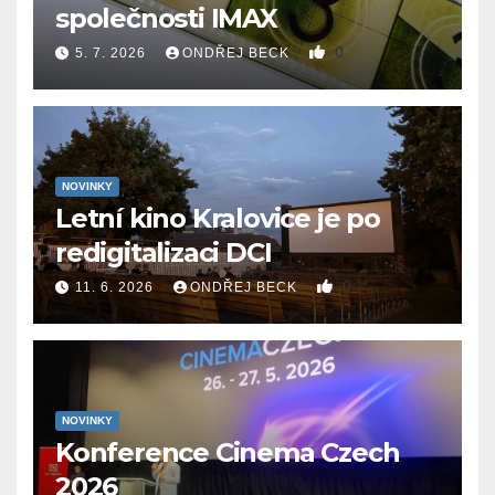
společnosti IMAX
0
5. 7. 2026
ONDŘEJ BECK
NOVINKY
Letní kino Kralovice je po
redigitalizaci DCI
0
11. 6. 2026
ONDŘEJ BECK
NOVINKY
Konference Cinema Czech
2026