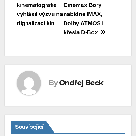
kinematografie
Cinemax Bory
pro
vyhlásil výzvu na
nabídne IMAX,
příspěvek
digitalizaci kin
Dolby ATMOS i
křesla D-Box
By
Ondřej Beck
Související