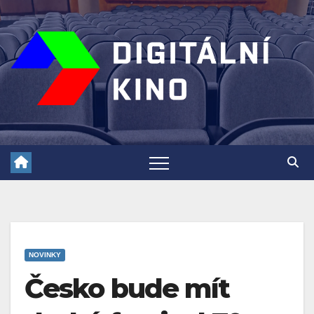
Skip
to
content
NOVINKY
Česko bude mít