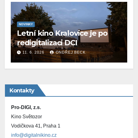
NOVINKY
Letní kino Kralovice je po
redigitalizaci DCI
11. 6. 2026
ONDŘEJ BECK
Kontakty
Pro-DIGI, z.s.
Kino Světozor
Vodičkova 41, Praha 1
info@digitalnikino.cz