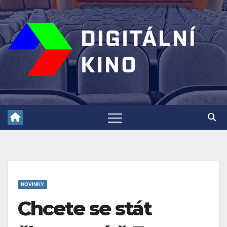
Skip
to
content
NOVINKY
Chcete se stát