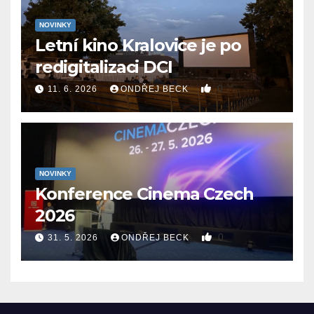
NOVINKY
Letní kino Kralovice je po
redigitalizaci DCI
0
11. 6. 2026
ONDŘEJ BECK
NOVINKY
Konference Cinema Czech
2026
0
31. 5. 2026
ONDŘEJ BECK