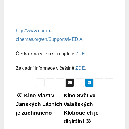
http://www.europa-
cinemas.org/en/Supports/MEDIA
Česká kina v této síti najdete
ZDE
.
Základní informace v češtině
ZDE
.
Navigace
Kino Vlast v
Kino Svět ve
Janských Lázních
Valašských
pro
je zachráněno
Kloboucích je
příspěvek
digitální