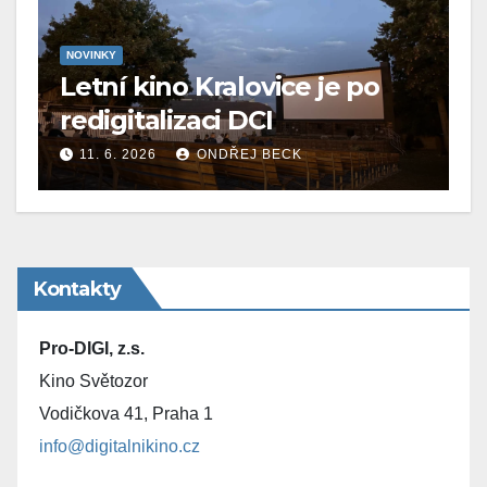
NOVINKY
Letní kino Kralovice je po
redigitalizaci DCI
11. 6. 2026
ONDŘEJ BECK
Kontakty
Pro-DIGI, z.s.
Kino Světozor
Vodičkova 41, Praha 1
info@digitalnikino.cz