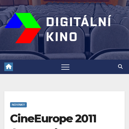
Skip
to
content
NOVINKY
CineEurope 2011