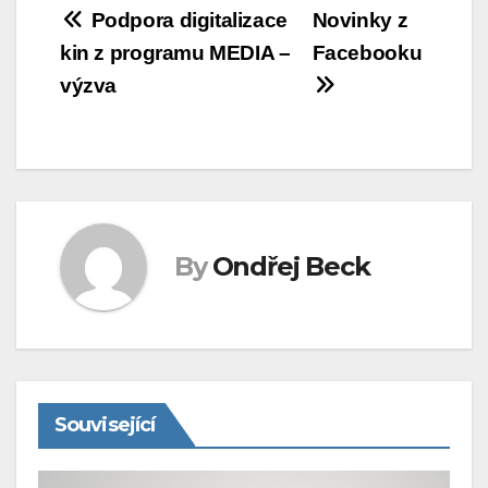
Navigace
Podpora digitalizace
Novinky z
kin z programu MEDIA –
Facebooku
pro
výzva
příspěvek
By
Ondřej Beck
Související