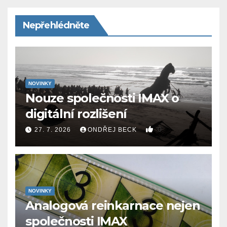
Nepřehlédněte
NOVINKY
Nouze společnosti IMAX o
digitální rozlišení
0
27. 7. 2026
ONDŘEJ BECK
NOVINKY
Analogová reinkarnace nejen
společnosti IMAX