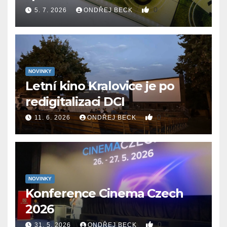
0
5. 7. 2026
ONDŘEJ BECK
NOVINKY
Letní kino Kralovice je po
redigitalizaci DCI
0
11. 6. 2026
ONDŘEJ BECK
NOVINKY
Konference Cinema Czech
2026
0
31. 5. 2026
ONDŘEJ BECK