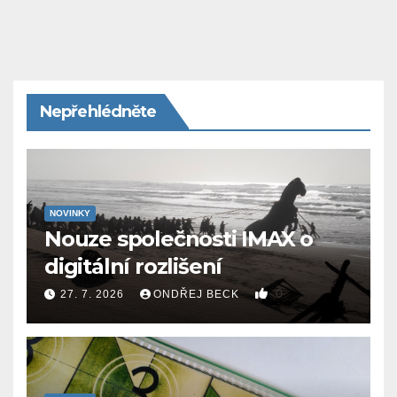
Nepřehlédněte
NOVINKY
Nouze společnosti IMAX o
digitální rozlišení
0
27. 7. 2026
ONDŘEJ BECK