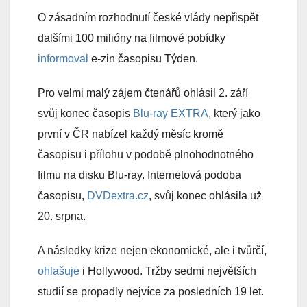
O zásadním rozhodnutí české vlády nepřispět
dalšími 100 milióny na filmové pobídky
informoval
e-zin časopisu Týden.
Pro velmi malý zájem čtenářů ohlásil 2. září
svůj konec časopis
Blu-ray EXTRA
, který jako
první v ČR nabízel každý měsíc kromě
časopisu i přílohu v podobě plnohodnotného
filmu na disku Blu-ray. Internetová podoba
časopisu,
DVDextra.cz
, svůj konec ohlásila už
20. srpna.
A následky krize nejen ekonomické, ale i tvůrčí,
ohlašuje
i Hollywood. Tržby sedmi největších
studií se propadly nejvíce za posledních 19 let.