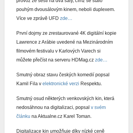
provoz ze šesti na dva sály, čímž se stalo
pouhým dvousálovým kinem, neboli duplexem.
Více ve zprávě UFD
zde…
První dojmy ze zrestaurované 4K digitální kopie
Lawrence z Arábie uvedené na Mezinárodním
filmovém festivalu v Karlových Varech si
můžete přečíst na serveru HDMag.cz
zde…
Smutný obraz stavu českých komedií popsal
Kamil Fila v
elektronické verzi
Respektu.
Smutný osud některých venkovských kin, která
nedosáhnou na digitalizaci, popsal
v svém
článku
na Aktualne.cz Karel Toman.
Digitalizace kin umožňuje díky nízké ceně