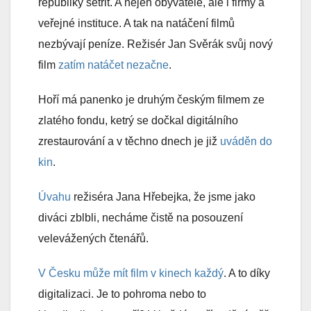
republiky šetřit. A nejen obyvatele, ale i firmy a
veřejné instituce. A tak na natáčení filmů
nezbývají peníze. Režisér Jan Svěrák svůj nový
film
zatím natáčet nezačne
.
Hoří má panenko je druhým českým filmem ze
zlatého fondu, ketrý se dočkal digitálního
zrestaurování a v těchno dnech je již
uváděn do
kin
.
Úvahu
režiséra Jana Hřebejka, že jsme jako
diváci zblbli, necháme čistě na posouzení
velevážených čtenářů.
V Česku může mít film v kinech každý
. A to díky
digitalizaci. Je to pohroma nebo to