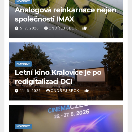
NOVINKY
Analogová reinkarnace nejen
společnosti IMAX
0
5. 7. 2026
ONDŘEJ BECK
NOVINKY
Letní kino Kralovice je po
redigitalizaci DCI
0
11. 6. 2026
ONDŘEJ BECK
NOVINKY