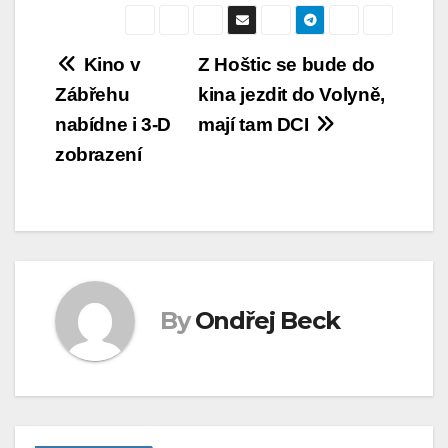
Navigace
Kino v
Z Hoštic se bude do
Zábřehu
kina jezdit do Volyně,
pro
nabídne i 3-D
mají tam DCI
příspěvek
zobrazení
By
Ondřej Beck