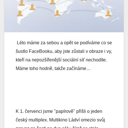
Léto máme za sebou a opět se podíváme co se
šustlo FaceBooku, aby jste zůstali v obraze i vy,
kteří na nejrozšířenější sociální síť nechodíte.
Máme toho hodně, takže začínáme…
K 1. červenci jsme "papírově" přišli o jeden
český multiplex. Multikino Ládví omezio svůj