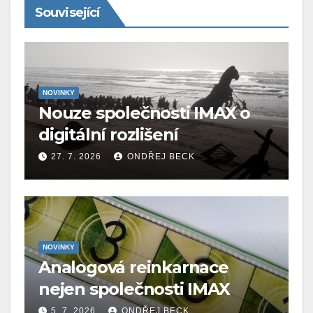
Související
NOVINKY
Nouze společnosti IMAX o
digitální rozlišení
27. 7. 2026
ONDŘEJ BECK
NOVINKY
Analogová reinkarnace
nejen společnosti IMAX
5. 7. 2026
ONDŘEJ BECK