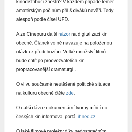
kinodistribuci zpestří? V každém případě téměř
amatérským počinům příliš diváků nevěří. Tedy
alespoň podle čísel UFD.
A ze Cinepuru další
názor
na digitalizaci kin
obecně. Článek volně navazuje na položenou
otázku z předchozího. Velké množství filmů
bude chtít po proovozvatelích kin
propracovanější dramaturgii.
O vlivu současné neutěšené politické situace
na kulturu obecně čtěte
zde
.
O další dávce dokumentární tvorby mířící do
českých kin informoval portál
ihned.cz
.
O jaké filmové projekty díky nedostatečným