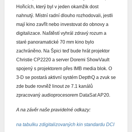
Hořicích, který byl v jeden okamžik dost
nahnutý. Místní radní dlouho rozhodovali, jestli
mají kino zavřít nebo investovat do obnovy a
digitalizace. Naštěstí vyhrál zdravý rozum a
staré panoramatické 70 mm kino bylo
zachráněno. Na Špici teď bude hrát projektor
Christie CP2220 a server Doremi ShowVault
spojený s projektorem přes IMB media blok. O
3-D se postará aktivní systém DepthQ a zvuk se
zde bude rovněž linout ze 7.1 kanálů
zpracovaný audioprocesorem DataSat AP20.
A na závěr naše pravidelné odkazy:
na tabulku zdigitalizovaných kin standardu DCI