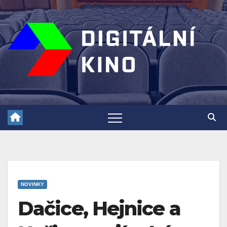
Skip
to
content
NOVINKY
Dačice, Hejnice a