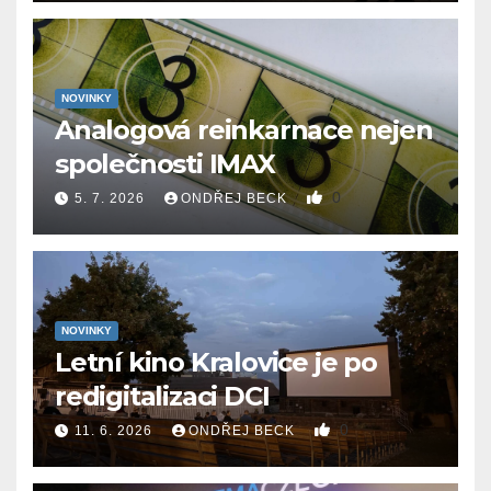
NOVINKY
Analogová reinkarnace nejen
společnosti IMAX
0
5. 7. 2026
ONDŘEJ BECK
NOVINKY
Letní kino Kralovice je po
redigitalizaci DCI
0
11. 6. 2026
ONDŘEJ BECK