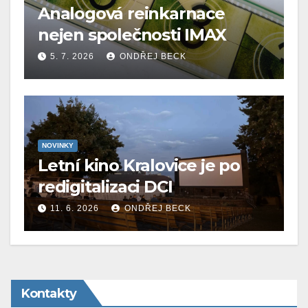
Analogová reinkarnace
nejen společnosti IMAX
5. 7. 2026
ONDŘEJ BECK
NOVINKY
Letní kino Kralovice je po
redigitalizaci DCI
11. 6. 2026
ONDŘEJ BECK
Kontakty