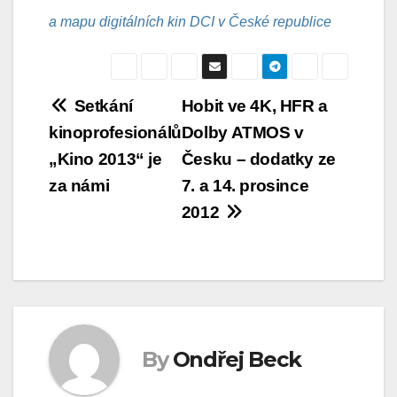
a mapu digitálních kin DCI v České republice
Navigace
Setkání
Hobit ve 4K, HFR a
kinoprofesionálů
Dolby ATMOS v
pro
„Kino 2013“ je
Česku – dodatky ze
příspěvek
za námi
7. a 14. prosince
2012
By
Ondřej Beck