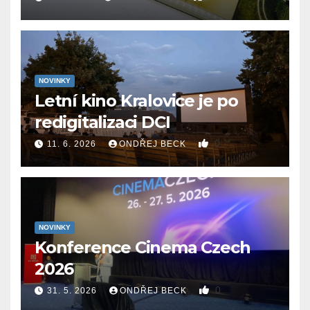
NOVINKY
Letní kino Kralovice je po
redigitalizaci DCI
0
11. 6. 2026
ONDŘEJ BECK
NOVINKY
Konference Cinema Czech
2026
0
31. 5. 2026
ONDŘEJ BECK