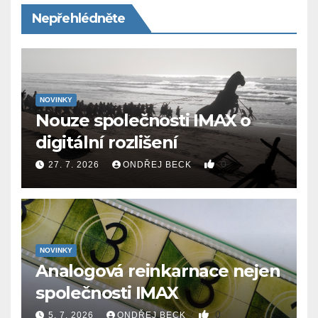
Nepřehlédněte
NOVINKY
Nouze společnosti IMAX o
digitální rozlišení
0
27. 7. 2026
ONDŘEJ BECK
NOVINKY
Analogová reinkarnace nejen
společnosti IMAX
0
5. 7. 2026
ONDŘEJ BECK