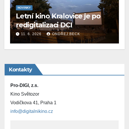
NOVINKY
Letní kino Kralovice je po
redigitalizaci DCI
11. 6. 2026
ONDŘEJ BECK
Kontakty
Pro-DIGI, z.s.
Kino Světozor
Vodičkova 41, Praha 1
info@digitalnikino.cz