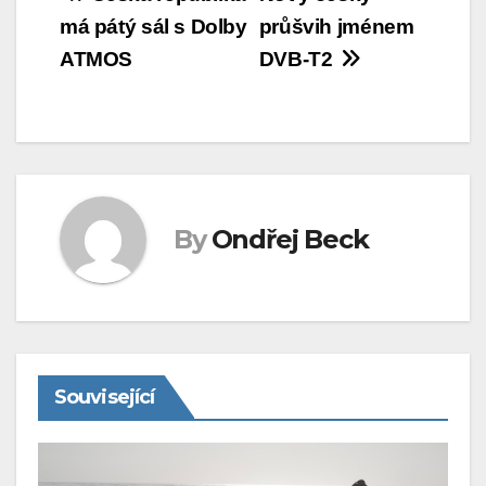
Navigace
má pátý sál s Dolby
průšvih jménem
pro
ATMOS
DVB-T2
příspěvek
By
Ondřej Beck
Související