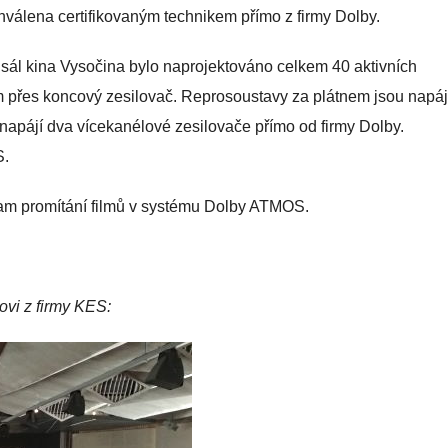
hválena certifikovaným technikem přímo z firmy Dolby.
sál kina Vysočina bylo naprojektováno celkem 40 aktivních
 přes koncový zesilovač. Reprosoustavy za plátnem jsou napá
napájí dva vícekanélové zesilovače přímo od firmy Dolby.
S.
ram promítání filmů v systému Dolby ATMOS.
ovi z firmy KES: