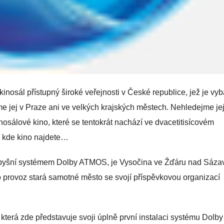
inosál přístupný široké veřejnosti v České republice, jež je vy
ej v Praze ani ve velkých krajských městech. Nehledejme jej
nosálové kino, které se tentokrát nachází ve dvacetitisícovém
, kde kino najdete…
e pyšní systémem Dolby ATMOS, je Vysočina ve Žďáru nad Sáza
 o provoz stará samotné město se svojí příspěvkovou organizací
která zde představuje svoji úplně první instalaci systému Dolby