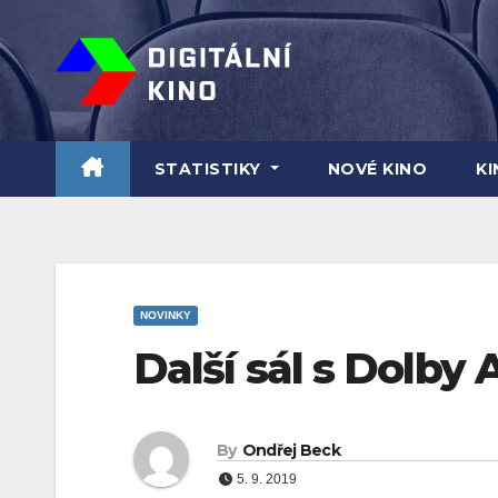
Skip
to
content
STATISTIKY
NOVÉ KINO
K
NOVINKY
Další sál s Dolby
By
Ondřej Beck
5. 9. 2019