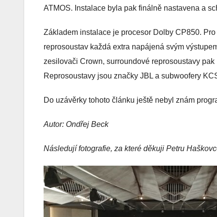
ATMOS. Instalace byla pak finálně nastavena a sc
Základem instalace je procesor Dolby CP850. Pro 
reprosoustav každá extra napájená svým výstupem
zesilovači Crown, surroundové reprosoustavy pak 
Reprosoustavy jsou značky JBL a subwoofery KC
Do uzávěrky tohoto článku ještě nebyl znám prog
Autor: Ondřej Beck
Následují fotografie, za které děkuji Petru Haškovc