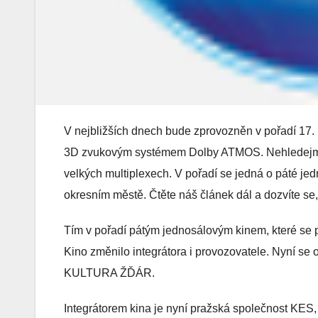
V nejbližších dnech bude zprovozněn v pořadí 17. k
3D zvukovým systémem Dolby ATMOS. Nehledejme j
velkých multiplexech. V pořadí se jedná o páté jed
okresním městě. Čtěte náš článek dál a dozvíte se
Tím v pořadí pátým jednosálovým kinem, které s
Kino změnilo integrátora i provozovatele. Nyní se
KULTURA ŽĎÁR.
Integrátorem kina je nyní pražská společnost KES, 