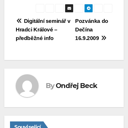
Navigace
Digitální seminář v
Pozvánka do
Hradci Králové –
Dečína
pro
předběžné info
16.9.2009
příspěvek
By
Ondřej Beck
Související