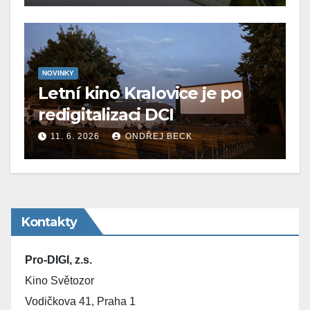
NOVINKY
Letní kino Kralovice je po
redigitalizaci DCI
11. 6. 2026
ONDŘEJ BECK
Kontakty
Pro-DIGI, z.s.
Kino Světozor
Vodičkova 41, Praha 1