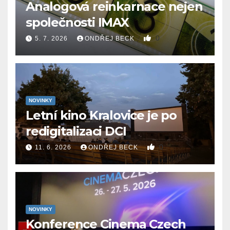
Analogová reinkarnace nejen
společnosti IMAX
0
5. 7. 2026
ONDŘEJ BECK
NOVINKY
Letní kino Kralovice je po
redigitalizaci DCI
0
11. 6. 2026
ONDŘEJ BECK
NOVINKY
Konference Cinema Czech