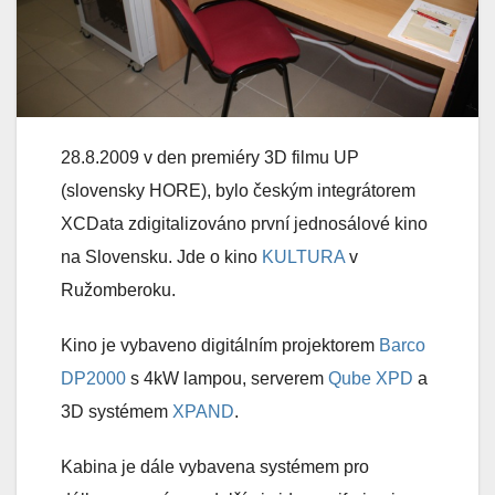
28.8.2009 v den premiéry 3D filmu UP
(slovensky HORE), bylo českým integrátorem
XCData zdigitalizováno první jednosálové kino
na Slovensku. Jde o kino
KULTURA
v
Ružomberoku.
Kino je vybaveno digitálním projektorem
Barco
DP2000
s 4kW lampou, serverem
Qube XPD
a
3D systémem
XPAND
.
Kabina je dále vybavena systémem pro