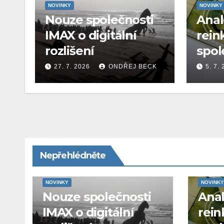
NOVINKY
NOVINKY
Nouze společnosti
Ana
IMAX o digitální
rein
rozlišení
spol
27. 7. 2026
ONDŘEJ BECK
5. 7.
Nepřehlédněte
NOVINKY
NOVINKY
Nouze společnosti
Ana
IMAX o digitální
rein