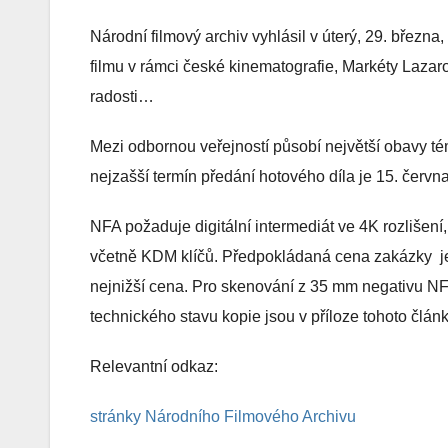
Národní filmový archiv vyhlásil v úterý, 29. březn
filmu v rámci české kinematografie, Markéty Lazarov
radosti…
Mezi odbornou veřejností působí největší obavy té
nejzašší termín předání hotového díla je 15. června
NFA požaduje digitální intermediát ve 4K rozlišen
včetně KDM klíčů. Předpokládaná cena zakázky
j
nejnižší cena. Pro skenování z 35 mm negativu NFA
technického stavu kopie jsou v příloze tohoto článk
Relevantní odkaz:
stránky Národního Filmového Archivu