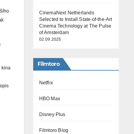
jšího
CinemaNext Netherlands
Selected to Install State-of-the-Art
ak
Cinema Technology at The Pulse
of Amsterdam
02.09.2025
a
Filmtoro
 kina
Netflix
opis
HBO Max
Disney Plus
Filmtoro Blog