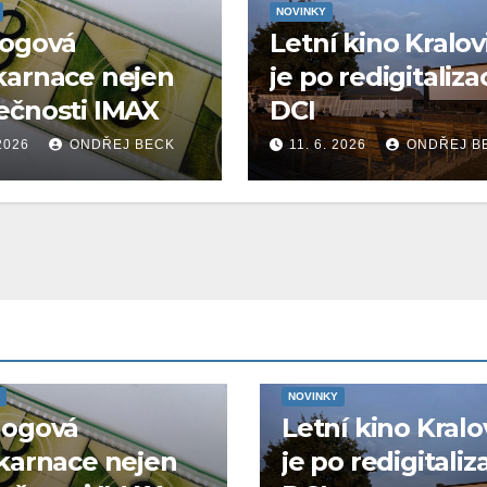
NOVINKY
logová
Letní kino Kralov
karnace nejen
je po redigitaliza
ečnosti IMAX
DCI
 2026
ONDŘEJ BECK
11. 6. 2026
ONDŘEJ B
NOVINKY
logová
Letní kino Kralo
karnace nejen
je po redigitaliz