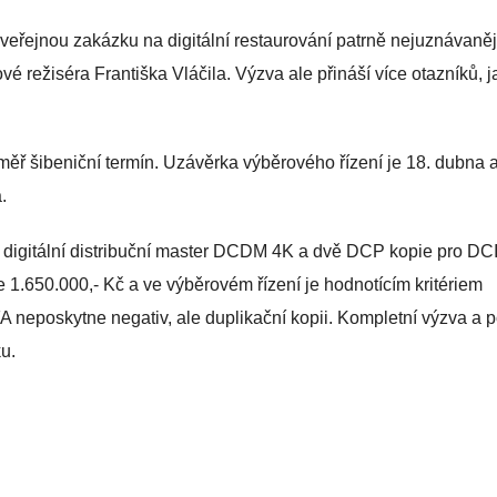
a, veřejnou zakázku na digitální restaurování patrně nejuznávaně
é režiséra Františka Vláčila. Výzva ale přináší více otazníků, j
měř šibeniční termín. Uzávěrka výběrového řízení je 18. dubna 
.
í, digitální distribuční master DCDM 4K a dvě DCP kopie pro DCI
e 1.650.000,- Kč a ve výběrovém řízení je hodnotícím kritériem
 neposkytne negativ, ale duplikační kopii. Kompletní výzva a p
u.