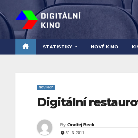
Skip
to
content
STATISTIKY
NOVÉ KINO
K
NOVINKY
Digitální restaur
By
Ondřej Beck
31. 3. 2011