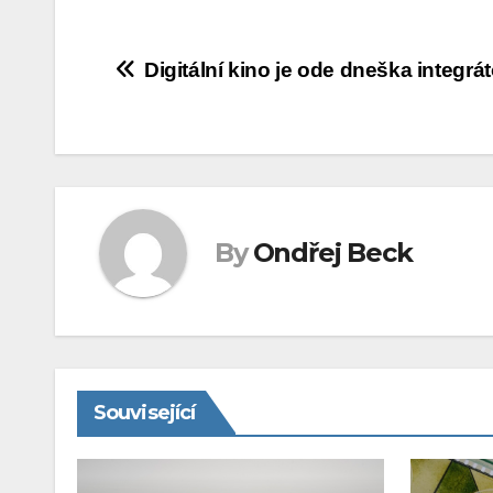
Navigace
Digitální kino je ode dneška integrá
pro
příspěvek
By
Ondřej Beck
Související