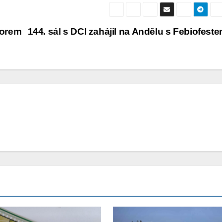
torem
144. sál s DCI zahájil na Andělu s Febiofest