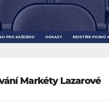
INO PRO KAŽDÉHO
ODKAZY
REJSTŘÍK POJMŮ 
ování Markéty Lazarové