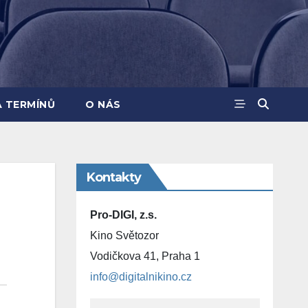
A TERMÍNŮ
O NÁS
Kontakty
Pro-DIGI, z.s.
Kino Světozor
Vodičkova 41, Praha 1
info@digitalnikino.cz