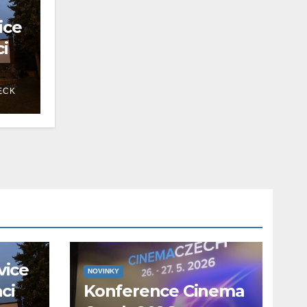
ice
ci
ECK
vice
NOVINKY
aci
Konference Cinema