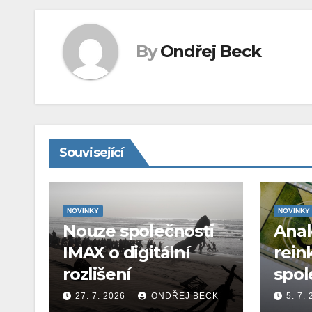
By
Ondřej Beck
Související
NOVINKY
NOVINKY
Nouze společnosti
Ana
IMAX o digitální
rein
rozlišení
spol
27. 7. 2026
ONDŘEJ BECK
5. 7.