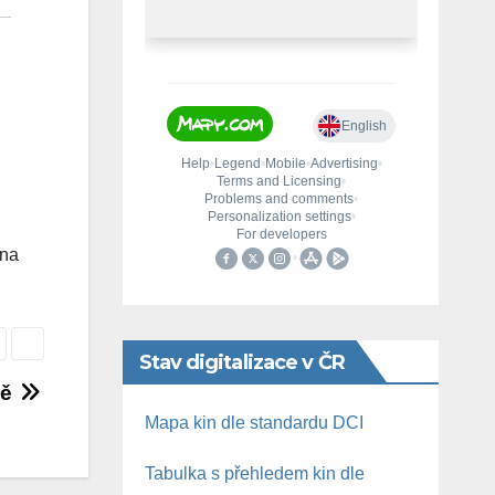
 na
Stav digitalizace v ČR
ně
Mapa kin dle standardu DCI
Tabulka s přehledem kin dle