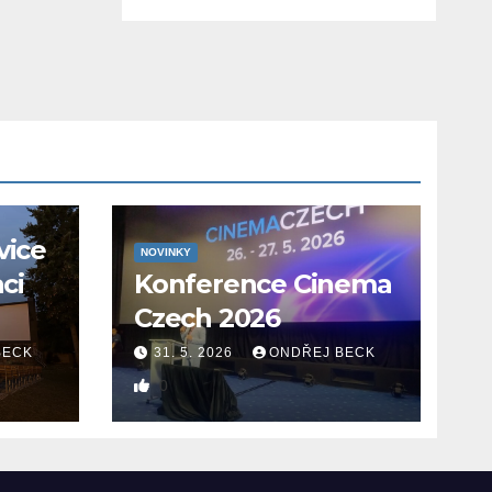
vice
NOVINKY
aci
Konference Cinema
Czech 2026
BECK
31. 5. 2026
ONDŘEJ BECK
0