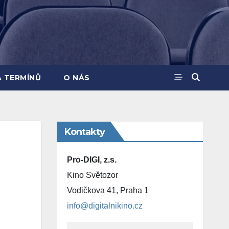
A TERMÍNŮ
O NÁS
Kontakty
Pro-DIGI, z.s.
Kino Světozor
Vodičkova 41, Praha 1
info@digitalnikino.cz