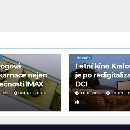
NOVINKY
logová
Letní kino Kralo
karnace nejen
je po redigitaliz
ečnosti IMAX
DCI
 2026
ONDŘEJ BECK
11. 6. 2026
ONDŘEJ 
0