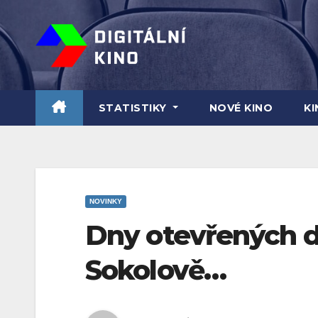
Skip
to
content
STATISTIKY
NOVÉ KINO
K
NOVINKY
Dny otevřených d
Sokolově…