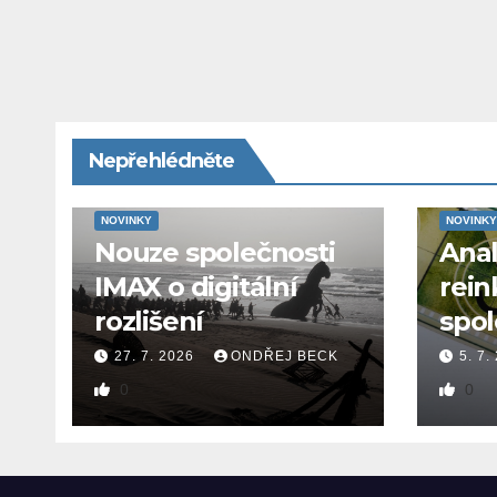
Nepřehlédněte
NOVINKY
NOVINKY
Nouze společnosti
Ana
IMAX o digitální
rein
rozlišení
spol
27. 7. 2026
ONDŘEJ BECK
5. 7.
0
0