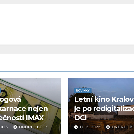
NOVINKY
logová
Letní kino Kralov
karnace nejen
je po redigitaliza
ečnosti IMAX
DCI
 2026
ONDŘEJ BECK
11. 6. 2026
ONDŘEJ B