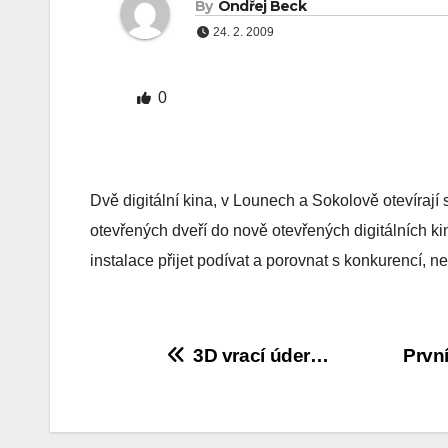
By
Ondřej Beck
24. 2. 2009
0
Dvě digitální kina, v Lounech a Sokolově otevírají
otevřených dveří do nově otevřených digitálních ki
instalace přijet podívat a porovnat s konkurencí, 
Navigace
3D vrací úder…
Prvn
pro
příspěvek