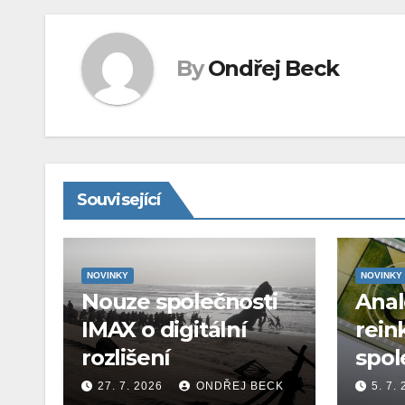
By
Ondřej Beck
Související
NOVINKY
NOVINKY
Nouze společnosti
Ana
IMAX o digitální
rein
rozlišení
spol
27. 7. 2026
ONDŘEJ BECK
5. 7.