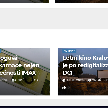
NOVINKY
logová
Letní kino Kralo
karnace nejen
je po redigitaliz
ečnosti IMAX
DCI
 2026
ONDŘEJ BECK
11. 6. 2026
ONDŘEJ 
0