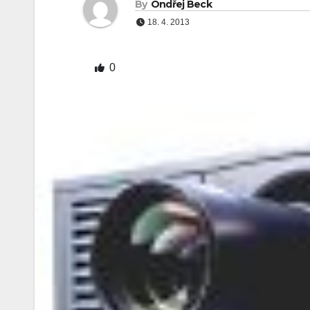
By
Ondřej Beck
18. 4. 2013
0