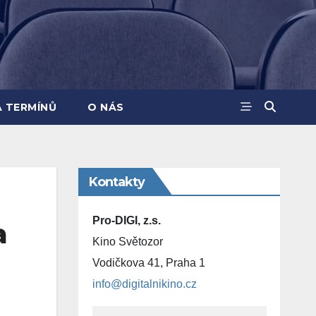
A TERMÍNŮ
O NÁS
Kontakty
Pro-DIGI, z.s.
a
Kino Světozor
Vodičkova 41, Praha 1
info@digitalnikino.cz