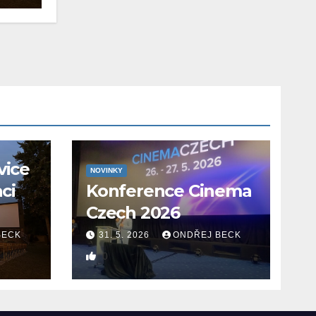
vice
NOVINKY
aci
Konference Cinema
Czech 2026
BECK
31. 5. 2026
ONDŘEJ BECK
0