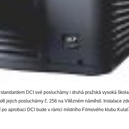
 standardem DCI své posluchárny i druhá pražská vysoká škola
adě jejich posluchárny č. 256 na Vítězném náměstí. Instalace zd
ní po aprobaci DCI bude v rámci místního Filmového klubu Kula