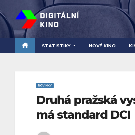
Skip
to
content
STATISTIKY
NOVÉ KINO
K
NOVINKY
Druhá pražská vy
má standard DCI