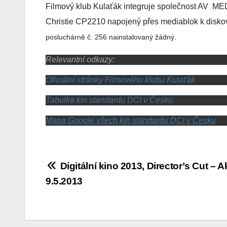
Filmový klub Kulaťák integruje společnost AV MEDIA
Christie CP2210 napojený přes mediablok k disko
posluchárně č. 256 nainstalovaný žádný.
Relevantní odkazy:
Oficiální stránky Filmového klubu Kulaťák
Tabulka kin standardu DCI v Česku
Mapa Google všech kin standardu DCI v Česku
Navigace
Digitální kino 2013, Director’s Cut – 
9.5.2013
pro
příspěvek