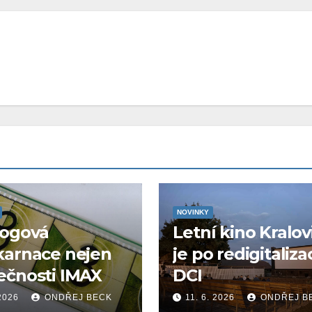
NOVINKY
logová
Letní kino Kralov
karnace nejen
je po redigitaliza
ečnosti IMAX
DCI
 2026
ONDŘEJ BECK
11. 6. 2026
ONDŘEJ B