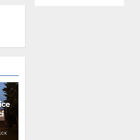
ice
ci
ECK