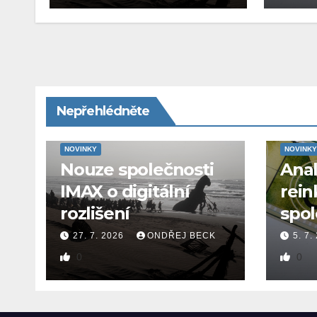
Nepřehlédněte
NOVINKY
NOVINKY
Nouze společnosti
Ana
IMAX o digitální
rein
rozlišení
spol
27. 7. 2026
ONDŘEJ BECK
5. 7.
0
0