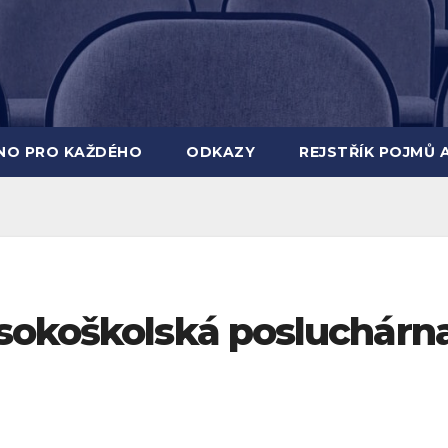
INO PRO KAŽDÉHO
ODKAZY
REJSTŘÍK POJMŮ 
sokoškolská posluchárn