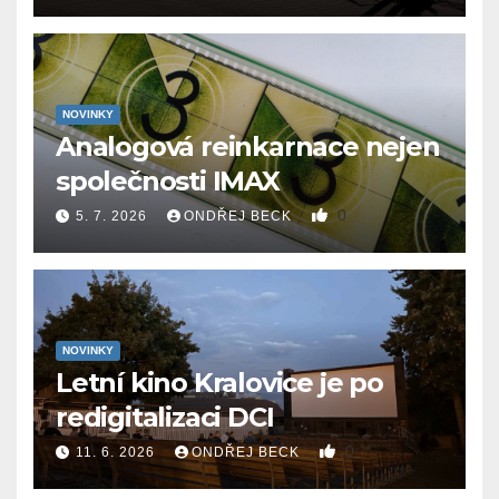
NOVINKY
Analogová reinkarnace nejen
společnosti IMAX
0
5. 7. 2026
ONDŘEJ BECK
NOVINKY
Letní kino Kralovice je po
redigitalizaci DCI
0
11. 6. 2026
ONDŘEJ BECK