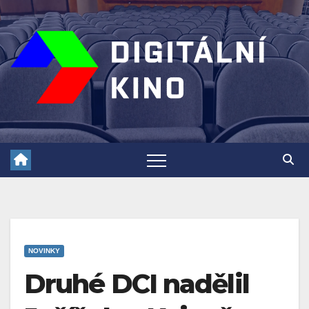
Skip
to
content
NOVINKY
Druhé DCI nadělil