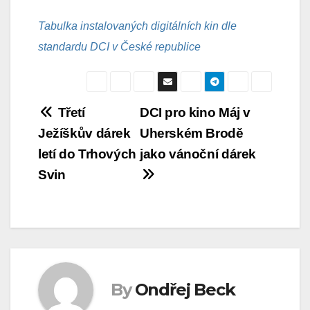
Tabulka instalovaných digitálních kin dle
standardu DCI v České republice
Navigace
Třetí
DCI pro kino Máj v
Ježíškův dárek
Uherském Brodě
pro
letí do Trhových
jako vánoční dárek
příspěvek
Svin
By
Ondřej Beck