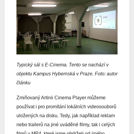
Typický sál s E-Cinema. Tento se nachází v
objektu Kampus Hybernská v Praze. Foto: autor
článku
Zmiňovaný Artinii Cinema Player můžeme
používat i pro promítání lokálních videosouborů
uložených na disku. Tedy, jak například reklam
nebo trailerů na jiné uváděné filmy, tak i celých
filmů v MP4, které jsme obdrželi od jiného