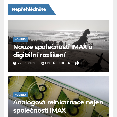
Nepřehlédněte
NOVINKY
Nouze společnosti IMAX o
digitální rozlišení
0
27. 7. 2026
ONDŘEJ BECK
NOVINKY
Analogová reinkarnace nejen
společnosti IMAX