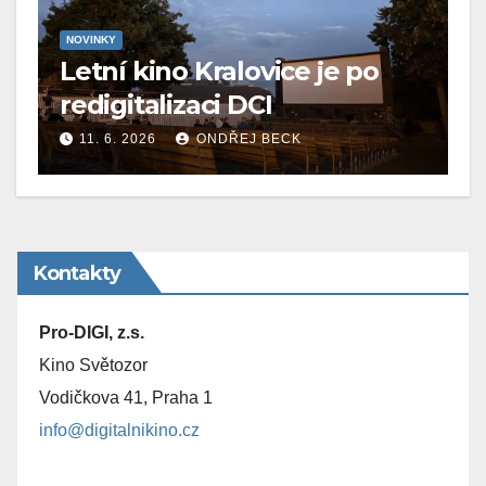
NOVINKY
Letní kino Kralovice je po
redigitalizaci DCI
11. 6. 2026
ONDŘEJ BECK
Kontakty
Pro-DIGI, z.s.
Kino Světozor
Vodičkova 41, Praha 1
info@digitalnikino.cz