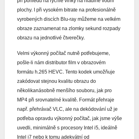
při pohledu na rychlé vlnky na hladině vodní
plochy. I při vysokém bitrate na profesionálně
vyrobených discích Blu-ray můžeme na velkém
obraze zaznamenat na zlomky sekund rozpady
obrazu na jednotlivé čtverečky.
Velmi výkonný počítač nutně potřebujeme,
pošle-li nám distributor film v obrazovém
formátu h.265 HEVC. Tento kodek umožňuje
zakódovat stejnou kvalitu obrazu do
několikanásobně menšího souboru, jak pro
MP4 při srovnatelné kvalitě. Formát přehraje
např. přehrávač VLC, ale na dekódování už je
potřeba opravdu výkonný počítač, jak jsme výše
uvedli, minimálně s procesory Intel i5, ideálně
Intel i7 nebo k tomu adekvátní od