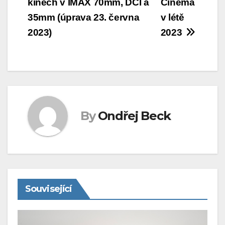
kinech v IMAX 70mm, DCI a
Cinema
pro
35mm (úprava 23. června
v létě
příspěvek
2023)
2023
By
Ondřej Beck
Související