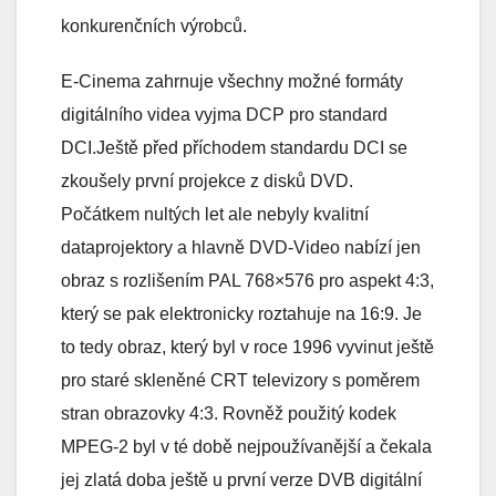
konkurenčních výrobců.
E-Cinema zahrnuje všechny možné formáty
digitálního videa vyjma DCP pro standard
DCI.Ještě před příchodem standardu DCI se
zkoušely první projekce z disků DVD.
Počátkem nultých let ale nebyly kvalitní
dataprojektory a hlavně DVD-Video nabízí jen
obraz s rozlišením PAL 768×576 pro aspekt 4:3,
který se pak elektronicky roztahuje na 16:9. Je
to tedy obraz, který byl v roce 1996 vyvinut ještě
pro staré skleněné CRT televizory s poměrem
stran obrazovky 4:3. Rovněž použitý kodek
MPEG-2 byl v té době nejpoužívanější a čekala
jej zlatá doba ještě u první verze DVB digitální