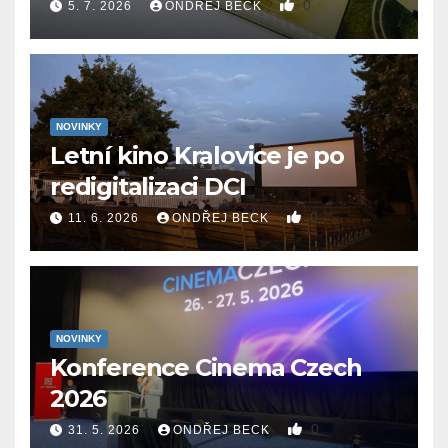
0
5. 7. 2026
ONDŘEJ BECK
NOVINKY
Letní kino Kralovice je po
redigitalizaci DCI
0
11. 6. 2026
ONDŘEJ BECK
NOVINKY
Konference Cinema Czech
2026
0
31. 5. 2026
ONDŘEJ BECK