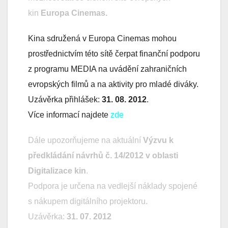
kin
Europa Cinemas.
Kina sdružená v Europa Cinemas mohou
prostřednictvím této sítě čerpat finanční podporu
z programu MEDIA na uvádění zahraničních
evropských filmů a na aktivity pro mladé diváky.
Uzávěrka přihlášek:
31. 08. 2012
.
Více informací najdete
zde
Dále upozorňujeme na aktuální
Výzvu k
předkládání návrhů č. 14/2012 v oblasti
Digitalizace kin
.
Podpora je určena na vedlejší náklady spojené
s nákupem digitálního projektoru.
Uzávěrka:
31. 07. 2012