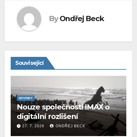
By
Ondřej Beck
Související
NOVINKY
Nouze společnosti IMAX o
digitální rozlišení
27. 7. 2026
ONDŘEJ BECK