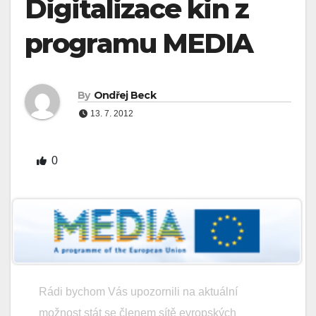
Digitalizace kin z
programu MEDIA
By
Ondřej Beck
13. 7. 2012
0
Rádi bychom Vás upozornili na aktuální
možnost stát se členem sítě evropských