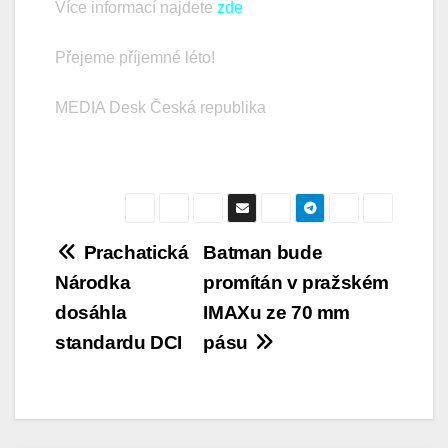
Více informací najdete
zde
Přejeme příjemné léto!
MEDIA Desk Česká republika
Navigace
Prachatická
Batman bude
Národka
promítán v pražském
pro
dosáhla
IMAXu ze 70 mm
příspěvek
standardu DCI
pásu