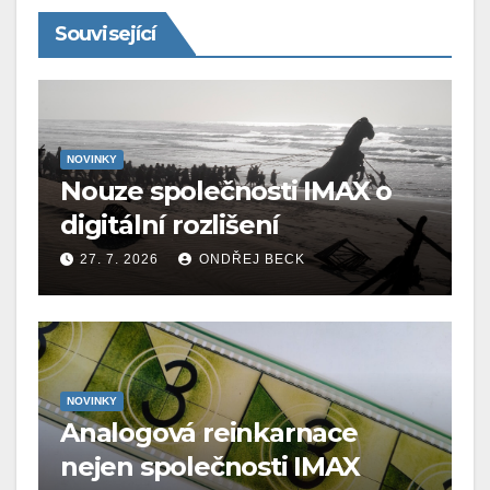
Související
NOVINKY
Nouze společnosti IMAX o
digitální rozlišení
27. 7. 2026
ONDŘEJ BECK
NOVINKY
Analogová reinkarnace
nejen společnosti IMAX