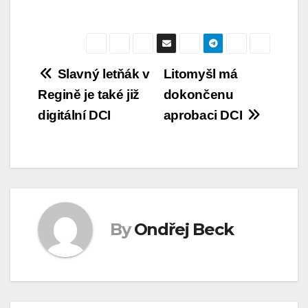
Navigace
Slavný letňák v
Litomyšl má
Regině je také již
dokončenu
pro
digitální DCI
aprobaci DCI
příspěvek
By
Ondřej Beck