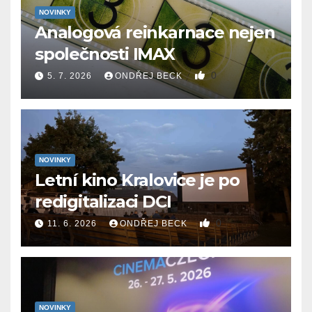
NOVINKY
Analogová reinkarnace nejen
společnosti IMAX
0
5. 7. 2026
ONDŘEJ BECK
NOVINKY
Letní kino Kralovice je po
redigitalizaci DCI
0
11. 6. 2026
ONDŘEJ BECK
NOVINKY