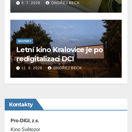
5. 7. 2026
ONDŘEJ BECK
NOVINKY
Letní kino Kralovice je po
redigitalizaci DCI
11. 6. 2026
ONDŘEJ BECK
Kontakty
Pro-DIGI, z.s.
Kino Světozor