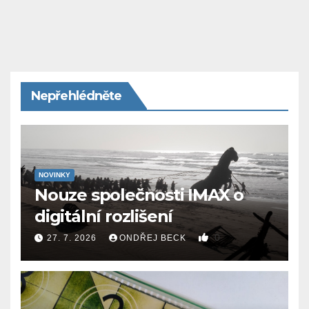
Nepřehlédněte
NOVINKY
Nouze společnosti IMAX o
digitální rozlišení
0
27. 7. 2026
ONDŘEJ BECK