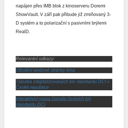
napájen přes IMB blok z kinoserveru Doremi
ShowVault. V září pak přibude již zmiňovaný 3-
D systém a to polarizační s pasivními brýlemi
RealD.
Relevantní odkazy:
Oficiální webové stránky kina
Tabulka zdigitalizovaných kin standardu DCI v
České republice
Interaktivní mapa Google českých kin
standardu DCI