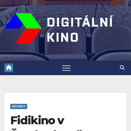
Skip
to
content
NOVINKY
Fidikino v