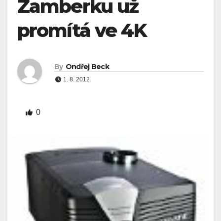
Žamberku už
promítá ve 4K
By
Ondřej Beck
1. 8. 2012
0