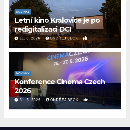
NOVINKY
Letní kino Kralovice je po
redigitalizaci DCI
0
11. 6. 2026
ONDŘEJ BECK
NOVINKY
Konference Cinema Czech
2026
0
31. 5. 2026
ONDŘEJ BECK