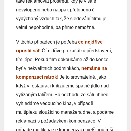
také reklamovat prostředí, kdy je v sále
nevytopeno nebo naopak přetopeno či
vydýchaný vzduch tak, že sledování filmu je
velmi nepohodlné, ba přímo nemožné.
V těchto případech je potřeba
co nejdříve
opustit sál!
Čím dříve po začátku představení,
tím lépe. Pokud film dokoukáme až do konce,
byť v nekvalitních podmínkách,
nemáme na
kompenzaci nárok!
Je to srovnatelné, jako
když v restauraci kritizujeme špatné jídlo nad
vylízaným talířem. Po odchodu ze sálu ihned
vyhledáme vedoucího kina, v případě
multiplexu sloužícího manažera dne, a podáme
reklamaci s požadavkem kompenzace. V
případě multikina se kompenzace většinou řeší