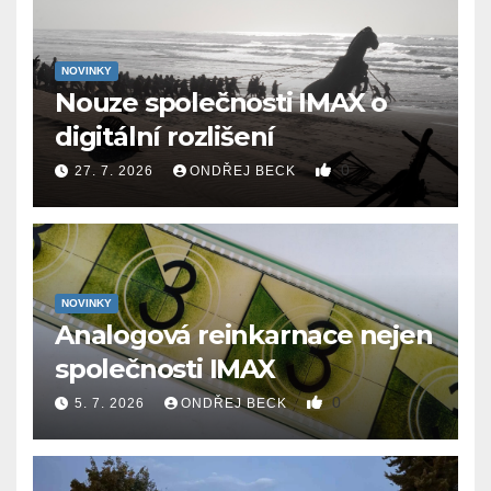
NOVINKY
Nouze společnosti IMAX o
digitální rozlišení
0
27. 7. 2026
ONDŘEJ BECK
NOVINKY
Analogová reinkarnace nejen
společnosti IMAX
0
5. 7. 2026
ONDŘEJ BECK