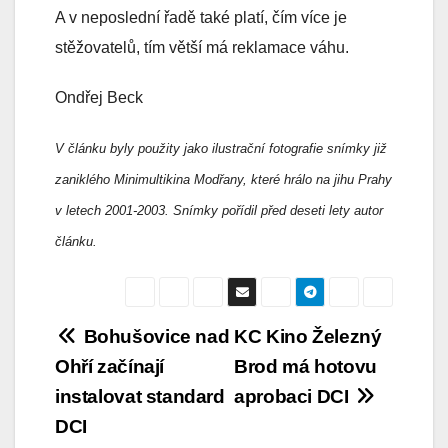
A v neposlední řadě také platí, čím více je
stěžovatelů, tím větší má reklamace váhu.
Ondřej Beck
V článku byly použity jako ilustrační fotografie snímky již
zaniklého Minimultikina Modřany, které hrálo na jihu Prahy
v letech 2001-2003. Snímky pořídil před deseti lety autor
článku.
Navigace
Bohušovice nad
KC Kino Železný
Ohří začínají
Brod má hotovu
pro
instalovat standard
aprobaci DCI
příspěvek
DCI