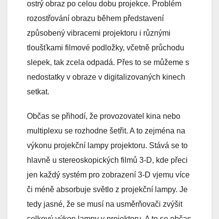
ostrý obraz po celou dobu projekce. Problém
rozostřování obrazu během představení
způsobený vibracemi projektoru i různými
tloušťkami filmové podložky, včetně průchodu
slepek, tak zcela odpadá. Přes to se můžeme s
nedostatky v obraze v digitalizovaných kinech
setkat.
Občas se přihodí, že provozovatel kina nebo
multiplexu se rozhodne šetřit. A to zejména na
výkonu projekční lampy projektoru. Stává se to
hlavně u stereoskopických filmů 3-D, kde přeci
jen každý systém pro zobrazení 3-D vjemu více
či méně absorbuje světlo z projekční lampy. Je
tedy jasné, že se musí na usměrňovači zvýšit
celkový výkon lampy v projektoru. A to se občas