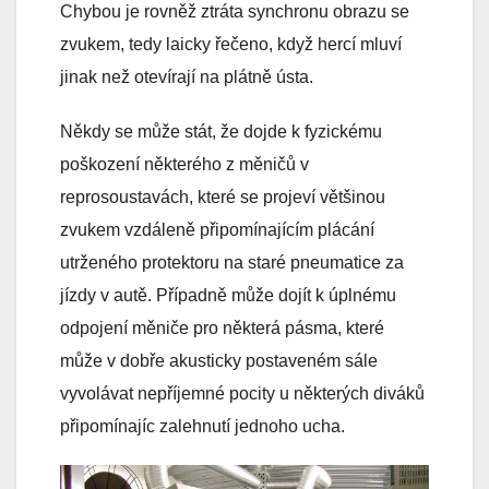
Chybou je rovněž ztráta synchronu obrazu se
zvukem, tedy laicky řečeno, když hercí mluví
jinak než otevírají na plátně ústa.
Někdy se může stát, že dojde k fyzickému
poškození některého z měničů v
reprosoustavách, které se projeví většinou
zvukem vzdáleně připomínajícím plácání
utrženého protektoru na staré pneumatice za
jízdy v autě. Případně může dojít k úplnému
odpojení měniče pro některá pásma, které
může v dobře akusticky postaveném sále
vyvolávat nepříjemné pocity u některých diváků
připomínajíc zalehnutí jednoho ucha.