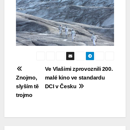
Navigace
Ve Vlašimi zprovoznili 200.
Znojmo,
malé kino ve standardu
pro
slyším tě
DCI v Česku
příspěvek
trojmo