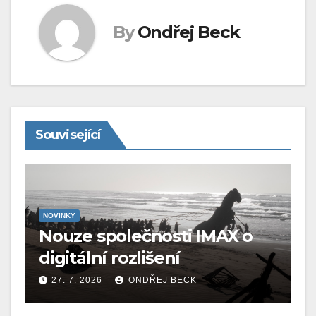
By
Ondřej Beck
Související
NOVINKY
Nouze společnosti IMAX o
digitální rozlišení
27. 7. 2026
ONDŘEJ BECK