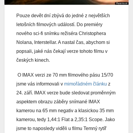
Pouze devět dní zbývá do jedné z největších
letošních filmových událostí. Do premiéry
nového sci-fi snímku režiséra Christophera
Nolana, Interstellar. A nastal čas, abychom si
popsali, jaké nás čekají verze tohoto filmu v
českých kinech.
O IMAX verzi ze 70 mm filmového pásu 15/70
jsme vás informovali v
mimořádném článku
z
24. září. IMAX verze bude sledovat proměnným
aspektem obrazu záběry snímané IMAX
kamerou na 65 mm negativ a klasickou 35 mm
kamerou, tedy 1,44:1 Flat a 2,35:1 Scope. Jako
jsme to naposledy viděli u filmu Temný rytíř