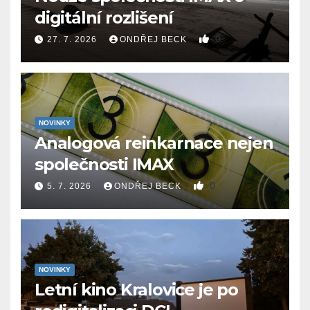
digitální rozlišení
0
27. 7. 2026
ONDŘEJ BECK
NOVINKY
Analogová reinkarnace nejen
společnosti IMAX
0
5. 7. 2026
ONDŘEJ BECK
NOVINKY
Letní kino Kralovice je po