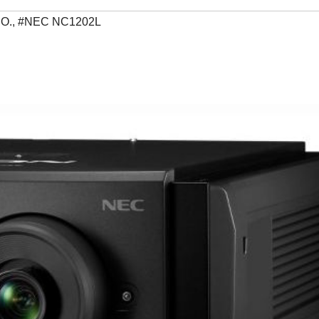
.O.
,
#NEC NC1202L