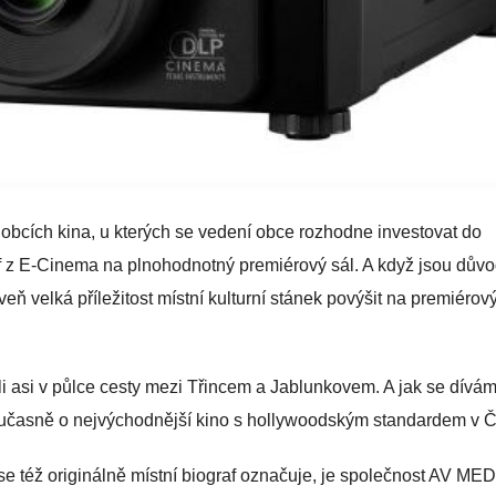
 obcích kina, u kterých se vedení obce rozhodne investovat do
raf z E-Cinema na plnohodnotný premiérový sál. A když jsou dů
eň velká příležitost místní kulturní stánek povýšit na premiérový
li asi v půlce cesty mezi Třincem a Jablunkovem. A jak se dívá
současně o nejvýchodnější kino s hollywoodským standardem v 
 se též originálně místní biograf označuje, je společnost AV MED