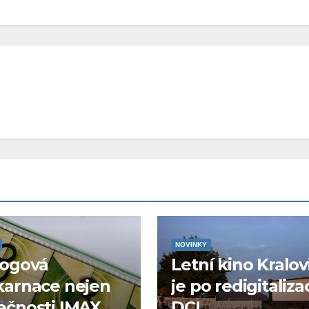
NOVINKY
logová
Letní kino Kralov
karnace nejen
je po redigitaliza
ečnosti IMAX
DCI