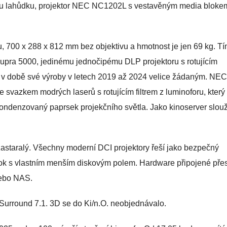
kou lahůdku, projektor NEC NC1202L s vestavěným media bloke
, 700 x 288 x 812 mm bez objektivu a hmotnost je jen 69 kg. Tí
pra 5000, jedinému jednočipému DLP projektoru s rotujícím
yl v době své výroby v letech 2019 až 2024 velice žádaným. NEC
e svazkem modrých laserů s rotujícím filtrem z luminoforu, který
ondenzovaný paprsek projekčního světla. Jako kinoserver slouž
zastaralý. Všechny moderní DCI projektory řeší jako bezpečný
k s vlastním menším diskovým polem. Hardware připojené přes
nebo NAS.
Surround 7.1. 3D se do Ki/n.O. neobjednávalo.