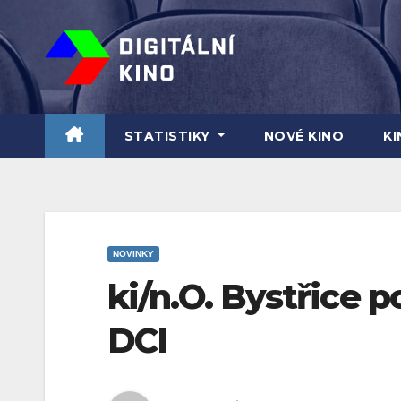
Skip
to
content
STATISTIKY
NOVÉ KINO
K
NOVINKY
ki/n.O. Bystřice 
DCI