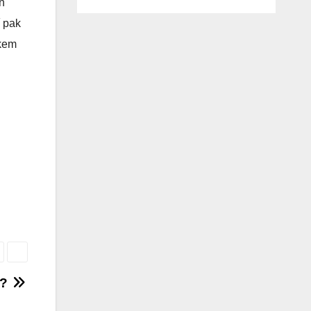
n
í pak
nkem
l?