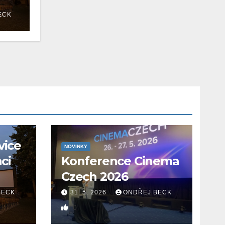
ECK
vice
NOVINKY
aci
Konference Cinema
Czech 2026
BECK
31. 5. 2026
ONDŘEJ BECK
0