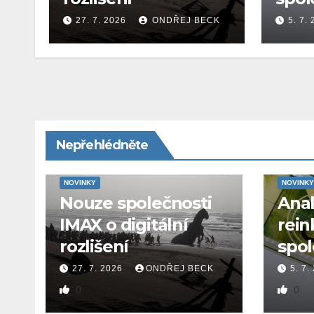
27. 7. 2026
ONDŘEJ BECK
5. 7.
Nepřehlédněte
NOVINKY
NOVINKY
Nouze společnosti
Ana
IMAX o digitální
rein
rozlišení
spol
27. 7. 2026
ONDŘEJ BECK
5. 7.
0
0