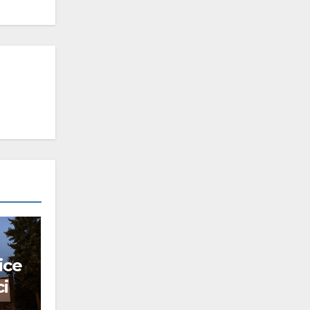
ice
ci