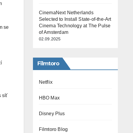
m
CinemaNext Netherlands
Selected to Install State-of-the-Art
Cinema Technology at The Pulse
m se
of Amsterdam
02.09.2025
í
Filmtoro
Netflix
 síť
HBO Max
Disney Plus
Filmtoro Blog