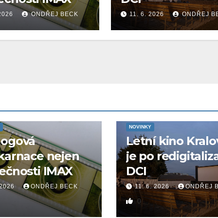
 2026
ONDŘEJ BECK
11. 6. 2026
ONDŘEJ B
NOVINKY
logová
Letní kino Kralo
karnace nejen
je po redigitaliz
ečnosti IMAX
DCI
 2026
ONDŘEJ BECK
11. 6. 2026
ONDŘEJ 
0