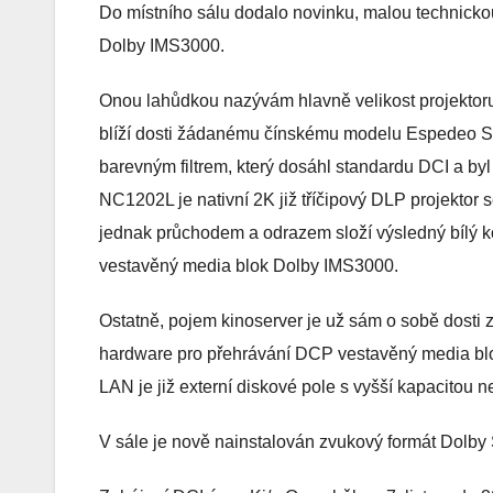
Do místního sálu dodalo novinku, malou technic
Dolby IMS3000.
Onou lahůdkou nazývám hlavně velikost projektoru
blíží dosti žádanému čínskému modelu Espedeo Su
barevným filtrem, který dosáhl standardu DCI a b
NC1202L je nativní 2K již tříčipový DLP projektor s
jednak průchodem a odrazem složí výsledný bílý k
vestavěný media blok Dolby IMS3000.
Ostatně, pojem kinoserver je už sám o sobě dosti 
hardware pro přehrávání DCP vestavěný media blo
LAN je již externí diskové pole s vyšší kapacitou 
V sále je nově nainstalován zvukový formát Dolby 