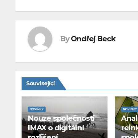
pro
příspěvek
By
Ondřej Beck
Související
NOVINKY
NOVINKY
Nouze společnosti
Ana
IMAX o digitální
rein
rozlišení
spol