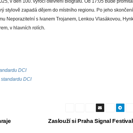
025, v den 100. výročí otevření biografu. Od 17:05 bude promítá
terý stylově zapadá dějem do místního regionu. Po jeho skončen
lmu Neporazitelní s Ivanem Trojanem, Lenkou Vlasákovou, Hy
, v hlavních rolích.
standardu DCI
e standardu DCI
raje
Zaslouží si Praha Signal Festiva