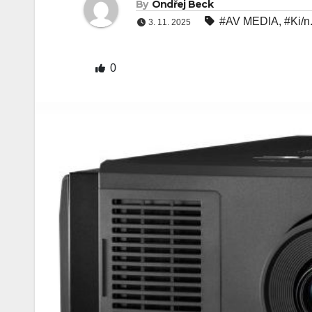
By
Ondřej Beck
#AV MEDIA
,
#Ki/n
3. 11. 2025
0