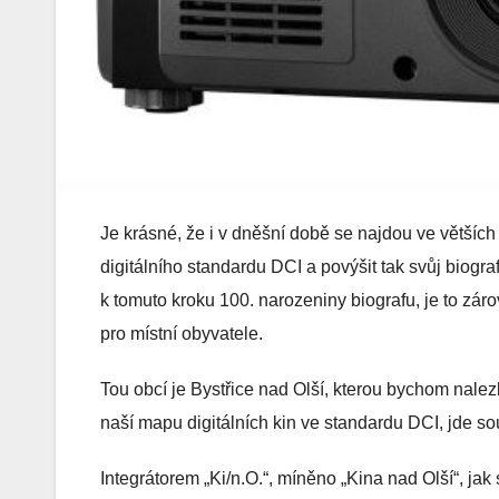
Je krásné, že i v dněšní době se najdou ve větších
digitálního standardu DCI a povýšit tak svůj biog
k tomuto kroku 100. narozeniny biografu, je to zárov
pro místní obyvatele.
Tou obcí je Bystřice nad Olší, kterou bychom nalez
naší mapu digitálních kin ve standardu DCI, jde 
Integrátorem „Ki/n.O.“, míněno „Kina nad Olší“, jak