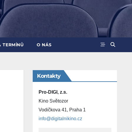
A TERMÍNŮ
O NÁS
Kontakty
Pro-DIGI, z.s.
Kino Světozor
Vodičkova 41, Praha 1
info@digitalnikino.cz