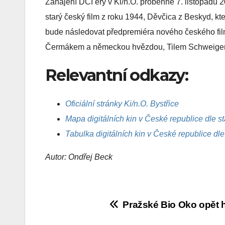
Zahájení DCI éry v Ki/n.O. proběhne 7. listopadu 2
starý český film z roku 1944, Děvčica z Beskyd, k
bude následovat předpremiéra nového českého fi
Čermákem a německou hvězdou, Tilem Schweigerem
Relevantní odkazy:
Oficiální stránky Ki/n.O. Bystřice
Mapa digitálních kin v České republice dle 
Tabulka digitálních kin v České republice dl
Autor: Ondřej Beck
Navigace
Pražské Bio Oko opět h