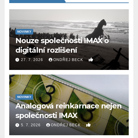
NOVINKY
Nouze společnosti IMAX o
digitální rozlišení
0
27. 7. 2026
ONDŘEJ BECK
NOVINKY
Analogová reinkarnace nejen
společnosti IMAX
0
5. 7. 2026
ONDŘEJ BECK