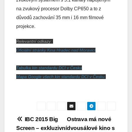
na zvukový procesor Dolby CP650 a to z
důvodů zachování 35 mm i 16 mm filmové
projekce.
Relevantní odkazy:
Oficiální stránky Kina Hradec nad Moravicí
Tabulka kin standardu DCI v Česku
Mapa Google všech kin standardu DCI v Česku
Navigace
IBC 2015 Big
Ostrava má nové
Screen – exkluzivní
dvousálové kino s