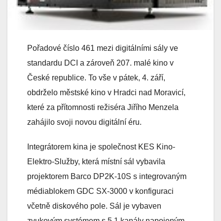
Pořadové číslo 461 mezi digitálními sály ve
standardu DCI a zároveň 207. malé kino v
České republice. To vše v pátek, 4. září,
obdrželo městské kino v Hradci nad Moravicí,
které za přítomnosti režiséra Jiřího Menzela
zahájilo svoji novou digitální éru.
Integrátorem kina je společnost KES Kino-
Elektro-Služby, která místní sál vybavila
projektorem Barco DP2K-10S s integrovaným
médiablokem GDC SX-3000 v konfiguraci
včetně diskového pole. Sál je vybaven
zvukovým systémem s 5.1 kanály napojeným