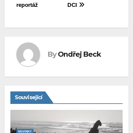
pro
reportáž
DCI
příspěvek
By
Ondřej Beck
Související
NOVINKY