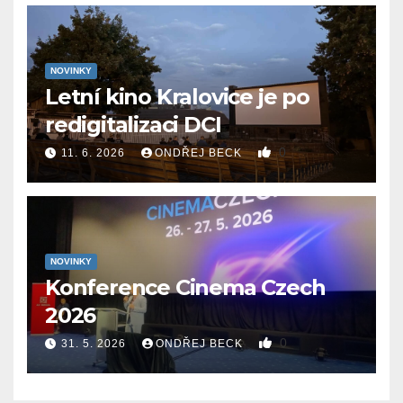
NOVINKY
Letní kino Kralovice je po
redigitalizaci DCI
0
11. 6. 2026
ONDŘEJ BECK
NOVINKY
Konference Cinema Czech
2026
0
31. 5. 2026
ONDŘEJ BECK