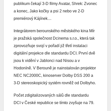
publikum čekají 3-D filmy Avatar, Shrek: Zvonec
a konec, Jako kočky a psi 2 nebo ve 2-D
premiérový Kájínek…
Integrátorem berounského městského kina Mír
je pražská společnost Dcinema s.r.o., která tak
zprovozňuje svojí v pořadí již třetí instalaci
digitální projekce dle standardu DCI. První dvě
jsou k vidění v Jablonci nad Nisou a v
Hodoníně. V Berouně je nainstalován projektor
NEC NC2000C, kinoserver Dolby DSS 200 a
3-D stereoskopický systém rovněž od Dolbyho.
Počet zdigitalizovaných sálů dle standardu
DCI v České republice se tímto zvyšuje na 79.