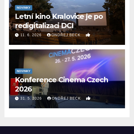
NOVINKY
Letní kino Kralovice je po
redigitalizaci DCI
0
11. 6. 2026
ONDŘEJ BECK
NOVINKY
Konference Cinema Czech
2026
0
31. 5. 2026
ONDŘEJ BECK