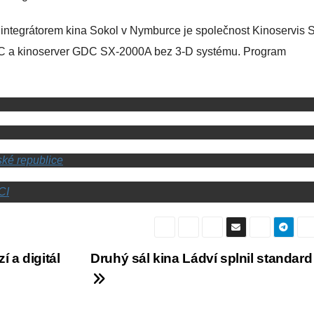
 integrátorem kina Sokol v Nymburce je společnost Kinoservis S
12C a kinoserver GDC SX-2000A bez 3-D systému. Program
ské republice
CI
 a digitál
Druhý sál kina Ládví splnil standard