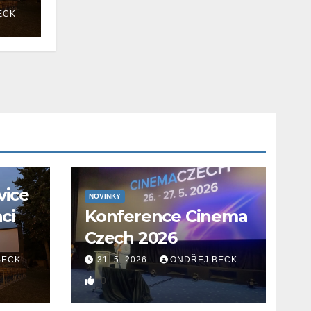
ECK
vice
NOVINKY
aci
Konference Cinema
Czech 2026
BECK
31. 5. 2026
ONDŘEJ BECK
0