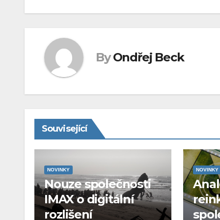
příspěvek
By
Ondřej Beck
Související
NOVINKY
NOVINKY
Nouze společnosti
Ana
IMAX o digitální
rein
rozlišení
spol