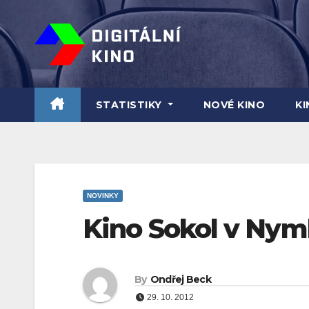
Skip
to
content
STATISTIKY
NOVÉ KINO
K
NOVINKY
Kino Sokol v Nym
By
Ondřej Beck
29. 10. 2012