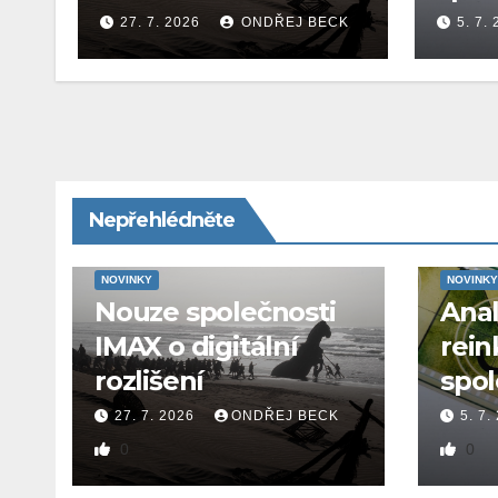
27. 7. 2026
ONDŘEJ BECK
5. 7.
Nepřehlédněte
NOVINKY
NOVINKY
Nouze společnosti
Ana
IMAX o digitální
rein
rozlišení
spol
27. 7. 2026
ONDŘEJ BECK
5. 7.
0
0