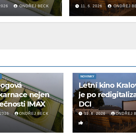
 2026
ONDŘEJ BECK
11. 6. 2026
ONDŘEJ B
NOVINKY
logová
Letní kino Kralo
karnace nejen
je po redigitaliz
ečnosti IMAX
DCI
 2026
ONDŘEJ BECK
11. 6. 2026
ONDŘEJ 
0