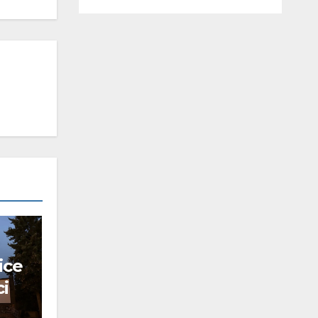
ice
ci