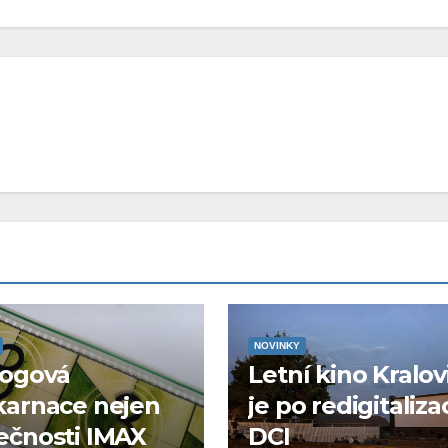
NOVINKY
logová
Letní kino Kralov
karnace nejen
je po redigitaliza
ečnosti IMAX
DCI