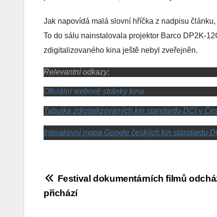
Jak napovídá malá slovní hříčka z nadpisu článku,
To do sálu nainstalovala projektor Barco DP2K-
zdigitalizovaného kina ještě nebyl zveřejněn.
Relevantní odkazy:
Oficiální webové stránky kina
Tabulka zdigitalizovaných kin standardu DCI v Če
Interaktivní mapa Google českých kin standardu D
Navigace
Festival dokumentárních filmů odchází
přichází
pro