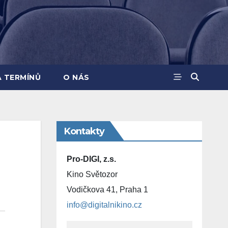
A TERMÍNŮ
O NÁS
Kontakty
Pro-DIGI, z.s.
Kino Světozor
Vodičkova 41, Praha 1
info@digitalnikino.cz