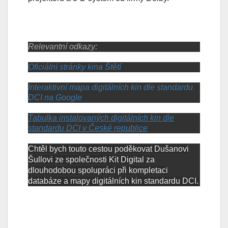
Relevantní odkazy:
Oficiální stránky kina Štětí
Interaktivní mapa digitálních kin dle standardu
DCI na Google
Tabulka instalovaných digitálních kin dle
standardu DCI v České republice
Chtěl bych touto cestou poděkovat Dušanovi
Šullovi ze společnosti Kit Digital za
dlouhodobou spolupráci při kompletaci
databáze a mapy digitálních kin standardu DCI.