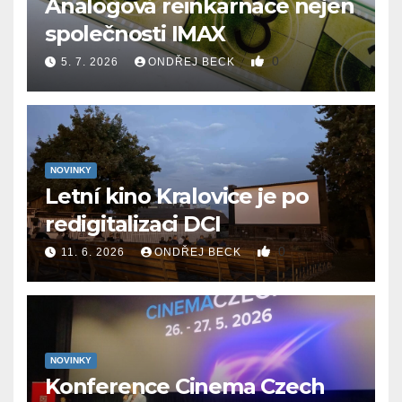
Analogová reinkarnace nejen
společnosti IMAX
0
5. 7. 2026
ONDŘEJ BECK
NOVINKY
Letní kino Kralovice je po
redigitalizaci DCI
0
11. 6. 2026
ONDŘEJ BECK
NOVINKY
Konference Cinema Czech