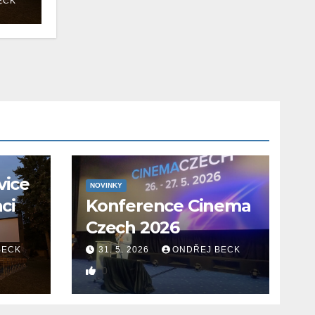
ECK
vice
NOVINKY
aci
Konference Cinema
Czech 2026
BECK
31. 5. 2026
ONDŘEJ BECK
0