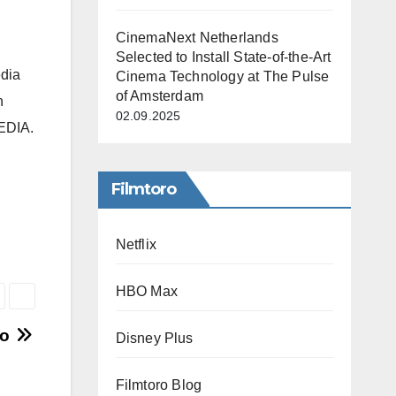
CinemaNext Netherlands
Selected to Install State-of-the-Art
edia
Cinema Technology at The Pulse
of Amsterdam
h
02.09.2025
MEDIA.
Filmtoro
Netflix
HBO Max
no
Disney Plus
Filmtoro Blog