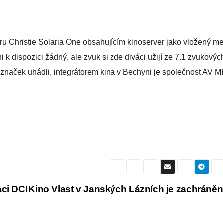
ru Christie Solaria One obsahujícím kinoserver jako vložený m
k dispozici žádný, ale zvuk si zde diváci užijí ze 7.1 zvukovýc
h značek uhádli, integrátorem kina v Bechyni je společnost AV 
aci DCI
Kino Vlast v Janských Lázních je zachráně