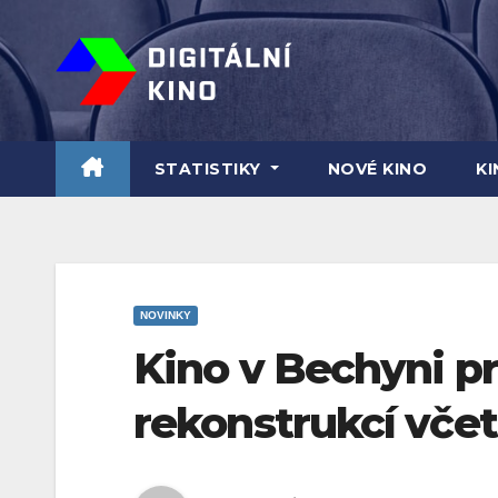
Skip
to
content
STATISTIKY
NOVÉ KINO
K
NOVINKY
Kino v Bechyni p
rekonstrukcí včet