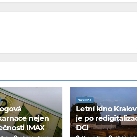
NOVINKY
logová
Letní kino Kralov
karnace nejen
je po redigitaliza
ečnosti IMAX
DCI