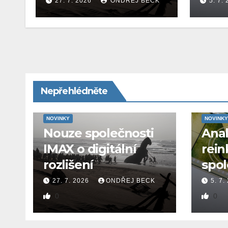
27. 7. 2026
ONDŘEJ BECK
5. 7.
Nepřehlédněte
NOVINKY
NOVINKY
Nouze společnosti
Ana
IMAX o digitální
rein
rozlišení
spol
27. 7. 2026
ONDŘEJ BECK
5. 7.
0
0