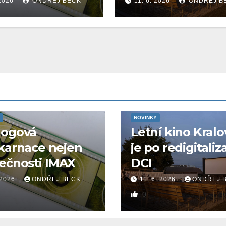
 2026
ONDŘEJ BECK
11. 6. 2026
ONDŘEJ B
NOVINKY
logová
Letní kino Kralo
karnace nejen
je po redigitaliz
ečnosti IMAX
DCI
 2026
ONDŘEJ BECK
11. 6. 2026
ONDŘEJ 
0