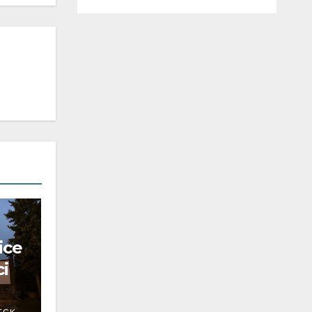
ice
ci