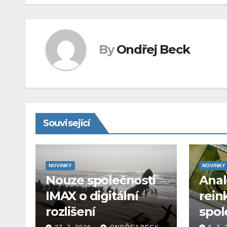
příspěvek
By
Ondřej Beck
Související
NOVINKY
NOVINKY
Nouze společnosti
Ana
IMAX o digitální
rein
rozlišení
spol