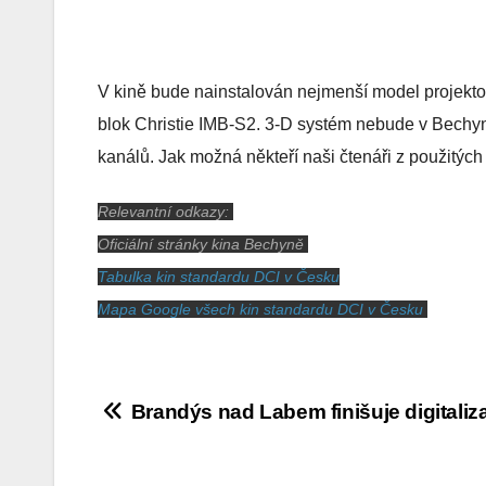
V kině bude nainstalován nejmenší model projekto
blok Christie IMB-S2. 3-D systém nebude v Bechyni 
kanálů. Jak možná někteří naši čtenáři z použitýc
Relevantní odkazy:
Oficiální stránky kina Bechyně
Tabulka kin standardu DCI v Česku
Mapa Google všech kin standardu DCI v Česku
Navigace
Brandýs nad Labem finišuje digitaliz
pro