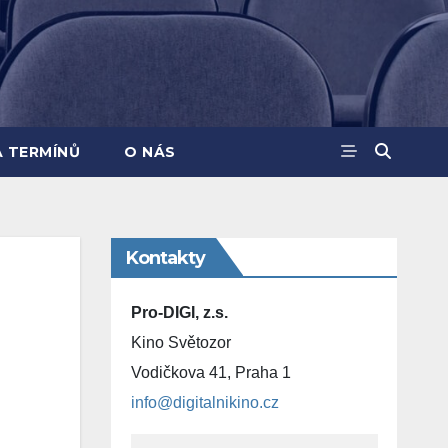
A TERMÍNŮ
O NÁS
Kontakty
Pro-DIGI, z.s.
Kino Světozor
Vodičkova 41, Praha 1
info@digitalnikino.cz