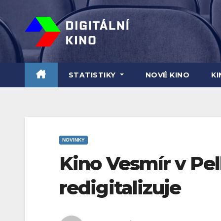
Skip
to
content
STATISTIKY
NOVÉ KINO
K
NOVINKY
Kino Vesmír v Pe
redigitalizuje