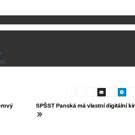
I
DCI
erový
SPŠST Panská má vlastní digitální ki