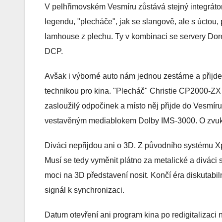
V pelhřimovském Vesmíru zůstává stejný integrátor
legendu, "plecháče", jak se slangově, ale s úctou,
lamhouse z plechu. Ty v kombinaci se servery Dore
DCP.
Avšak i výborné auto nám jednou zestárne a přijde
technikou pro kina. "Plecháč" Christie CP2000-ZX 
zasloužilý odpočinek a místo něj přijde do Vesm
vestavěným mediablokem Dolby IMS-3000. O zvuk
Diváci nepřijdou ani o 3D. Z původního systému X
Musí se tedy vyměnit plátno za metalické a diváci s
moci na 3D představení nosit. Končí éra diskutabiln
signál k synchronizaci.
Datum otevření ani program kina po redigitalizaci