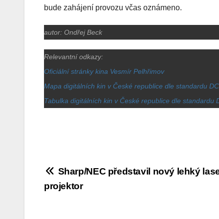
bude zahájení provozu včas oznámeno.
autor: Ondřej Beck
Relevantní odkazy:
Oficiální stránky kina Vesmír Pelhřimov
Mapa digitálních kin v České republice dle standardu DC
Tabulka digitálních kin v České republice dle standardu 
Navigace
Sharp/NEC představil nový lehký las
projektor
pro
příspěvek