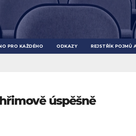
INO PRO KAŽDÉHO
ODKAZY
REJSTŘÍK POJMŮ 
lhřimově úspěšně