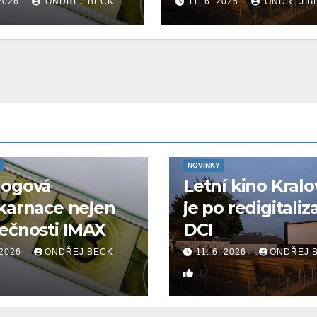
 2026
ONDŘEJ BECK
11. 6. 2026
ONDŘEJ B
NOVINKY
logová
Letní kino Kralo
karnace nejen
je po redigitaliz
ečnosti IMAX
DCI
 2026
ONDŘEJ BECK
11. 6. 2026
ONDŘEJ 
0