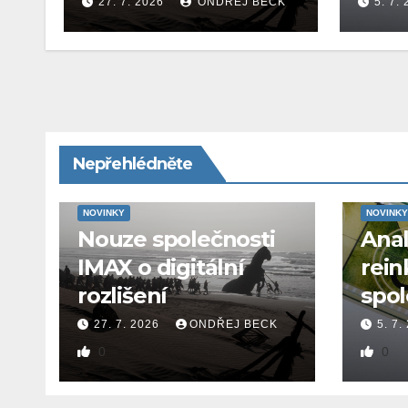
27. 7. 2026
ONDŘEJ BECK
5. 7.
Nepřehlédněte
NOVINKY
NOVINKY
Nouze společnosti
Ana
IMAX o digitální
rein
rozlišení
spol
27. 7. 2026
ONDŘEJ BECK
5. 7.
0
0