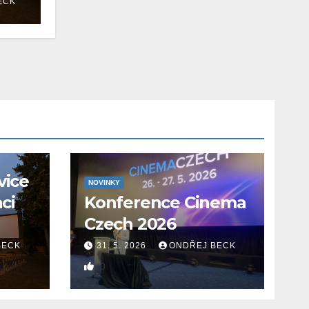
ECK
vice
NOVINKY
aci
Konference Cinema
Czech 2026
BECK
31. 5. 2026
ONDŘEJ BECK
0