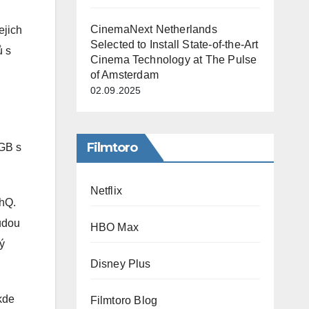
CinemaNext Netherlands
ejich
Selected to Install State-of-the-Art
ů s
Cinema Technology at The Pulse
of Amsterdam
02.09.2025
Filmtoro
RGB s
Netflix
thQ.
budou
HBO Max
ný
Disney Plus
kde
Filmtoro Blog