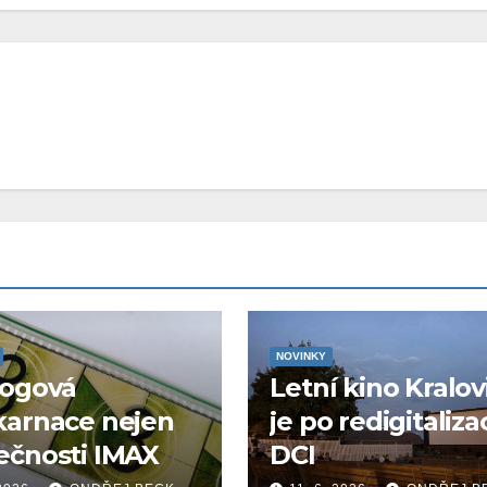
NOVINKY
logová
Letní kino Kralov
karnace nejen
je po redigitaliza
ečnosti IMAX
DCI