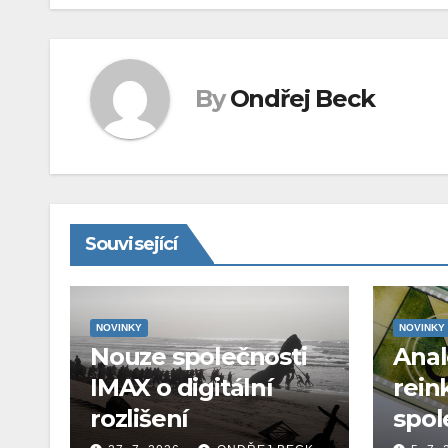
By
Ondřej Beck
Související
NOVINKY
NOVINKY
Nouze společnosti
Ana
IMAX o digitální
rein
rozlišení
spol