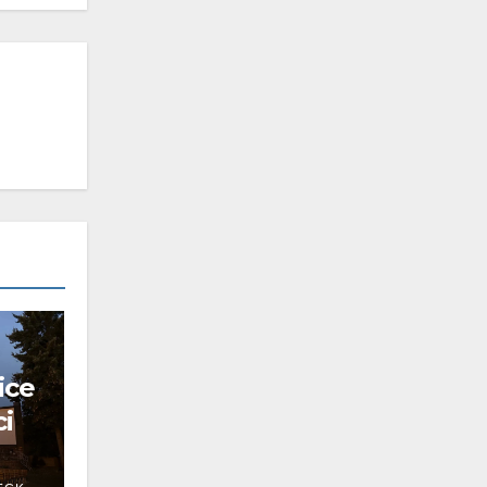
ice
ci