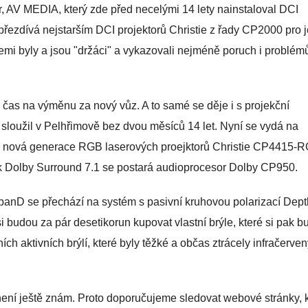
, AV MEDIA, který zde před necelými 14 lety nainstaloval DCI
 přezdívá nejstarším DCI projektorů Christie z řady CP2000 pro j
mi byly a jsou "držáci" a vykazovali nejméně poruch i problém
 čas na výměnu za nový vůz. A to samé se děje i s projekční
sloužil v Pelhřimově bez dvou měsíců 14 let. Nyní se vydá na
íru nová generace RGB laserových proejktorů Christie CP4415-
 Dolby Surround 7.1 se postará audioprocesor Dolby CP950.
panD se přechází na systém s pasivní kruhovou polarizací Dep
i budou za pár desetikorun kupovat vlastní brýle, které si pak 
ích aktivních brýlí, které byly těžké a občas ztrácely infračerve
 není ještě znám. Proto doporučujeme sledovat webové stránky, 