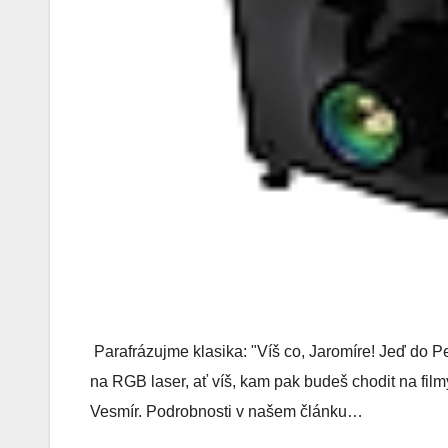
Parafrázujme klasika: "Víš co, Jaromíre! Jeď do Pel
na RGB laser, ať víš, kam pak budeš chodit na film
Vesmír. Podrobnosti v našem článku…