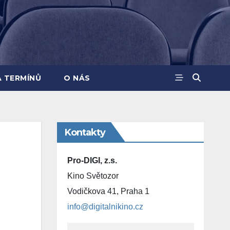
A TERMÍNŮ
O NÁS
Kontakty
Pro-DIGI, z.s.
Kino Světozor
Vodičkova 41, Praha 1
info@digitalnikino.cz