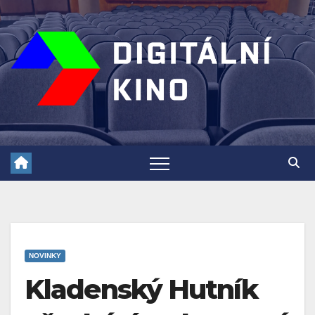
Skip
to
content
NOVINKY
Kladenský Hutník