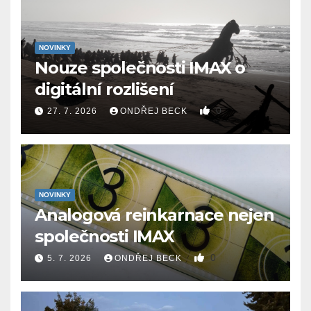
NOVINKY
Nouze společnosti IMAX o
digitální rozlišení
0
27. 7. 2026
ONDŘEJ BECK
NOVINKY
Analogová reinkarnace nejen
společnosti IMAX
0
5. 7. 2026
ONDŘEJ BECK