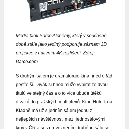
Media blok Barco Alchemy, který v současné
době stále jako jediný podporuje záznam 3D
projekce v nativním 4K rozlišení. Zdroj:
Barco.com
S druhým sálem je dramaturgie kina hned o řád
pestřejší. Divák si hned může vybírat ze dvou
titulů ve stejný čas a o to více ubude útěků
diváků do pražských multiplexů. Kino Hutník na
Kladně má už s jedním sálem jednu z
nejlepších návštěvností mezi jednosálovými
kiny v ČR a se zprovozněním druhého sálu se