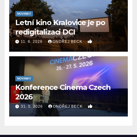
NOVINKY
Letní kino Kralovice je po
redigitalizaci DCI
0
11. 6. 2026
ONDŘEJ BECK
NOVINKY
Konference Cinema Czech
2026
0
31. 5. 2026
ONDŘEJ BECK