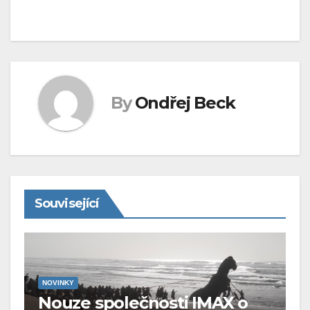
příspěvek
By
Ondřej Beck
Související
NOVINKY
Nouze společnosti IMAX o