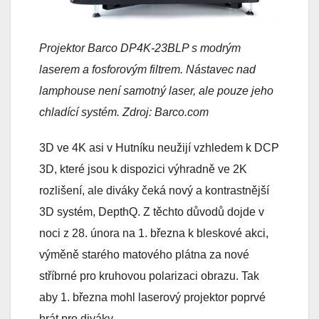
Projektor Barco DP4K-23BLP s modrým
laserem a fosforovým filtrem. Nástavec nad
lamphouse není samotný laser, ale pouze jeho
chladící systém. Zdroj: Barco.com
3D ve 4K asi v Hutníku neužijí vzhledem k DCP
3D, které jsou k dispozici výhradně ve 2K
rozlišení, ale diváky čeká nový a kontrastnější
3D systém, DepthQ. Z těchto důvodů dojde v
noci z 28. února na 1. března k bleskové akci,
výměně starého matového plátna za nové
stříbrné pro kruhovou polarizaci obrazu. Tak
aby 1. března mohl laserový projektor poprvé
hrát pro diváky.