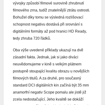
vývojky způsobí filmové surovině zhrubnutí
filmového zrna, tudíž znatelnější ztrátu ostrosti.
Bohužel díky tomu se výsledná rozlišovací
schopnost negativu dostává při srovnání s
digitálními formáty až pod hranici HD Ready,
tedy zhruba 720 řádků.
Oba výše uvedené příklady ukazují na dvě
zásadní fakta. Jednak, jak si jako diváci
neuvědomujeme v kině s velkým plátnem
postupně stoupající kvalitu obrazu u novějších
filmových titulů. A za druhé, pro současný
standard DCI digitálních kin začíná být 35 mm
anamorfní negativ Scope pomalu ale jistě již
zcela nedostačující. Jeho kvalitě se dokáží