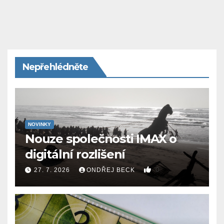
Nepřehlédněte
NOVINKY
Nouze společnosti IMAX o
digitální rozlišení
0
27. 7. 2026
ONDŘEJ BECK