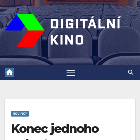
Skip
to
content
NOVINKY
Konec jednoho