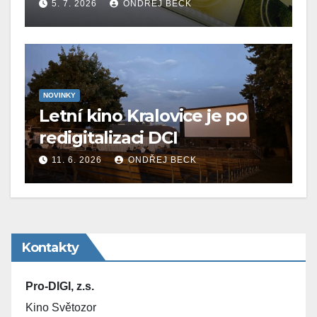
5. 7. 2026
ONDŘEJ BECK
NOVINKY
Letní kino Kralovice je po
redigitalizaci DCI
11. 6. 2026
ONDŘEJ BECK
Kontakty
Pro-DIGI, z.s.
Kino Světozor