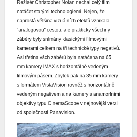
Režisér Christopher Nolan nechal celý film
natáčet starými technologiemi. Nejen, že
naprostá většina vizuálních efektů vznikala
“analogovou” cestou, ale prakticky všechny
záběry byly snímány klasickými filmovými
kamerami celkem na tři technické typy negativů.
Asi třetina všch záběrů byla natáčena na 65
mm kamery IMAX s horizontálně vedeným
filmovým pásem. Zbytek pak na 35 mm kamery
s formátem VistaVision rovněž s horizontálně
vedeným negativem a na kamery s anamorfními
objektivy typu CinemaScope v nejnovější verzi
od společnosti Panavision.