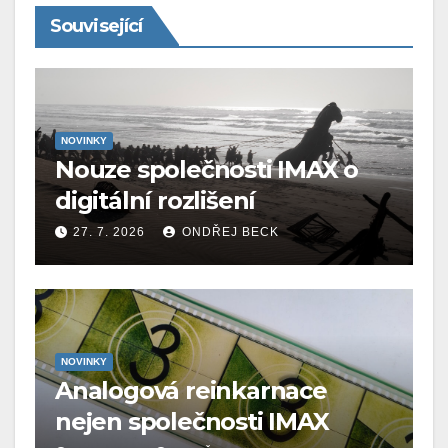
Související
NOVINKY
Nouze společnosti IMAX o
digitální rozlišení
27. 7. 2026
ONDŘEJ BECK
NOVINKY
Analogová reinkarnace
nejen společnosti IMAX