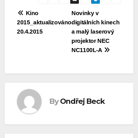
Navigace
Kino
Novinky v
2015_aktualizováno
digitálních kinech
pro
20.4.2015
a malý laserový
příspěvek
projektor NEC
NC1100L-A
By
Ondřej Beck