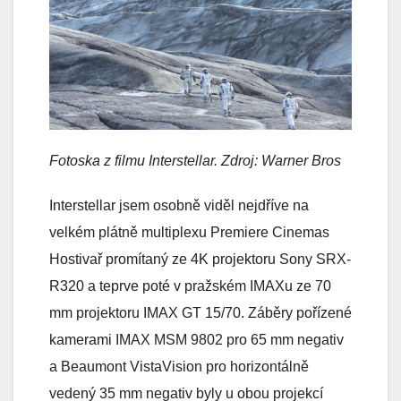
Fotoska z filmu Interstellar. Zdroj: Warner Bros
Interstellar jsem osobně viděl nejdříve na
velkém plátně multiplexu Premiere Cinemas
Hostivař promítaný ze 4K projektoru Sony SRX-
R320 a teprve poté v pražském IMAXu ze 70
mm projektoru IMAX GT 15/70. Záběry pořízené
kamerami IMAX MSM 9802 pro 65 mm negativ
a Beaumont VistaVision pro horizontálně
vedený 35 mm negativ byly u obou projekcí