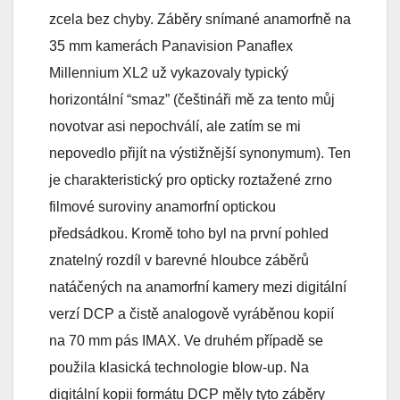
zcela bez chyby. Záběry snímané anamorfně na
35 mm kamerách Panavision Panaflex
Millennium XL2 už vykazovaly typický
horizontální “smaz” (češtináři mě za tento můj
novotvar asi nepochválí, ale zatím se mi
nepovedlo přijít na výstižnější synonymum). Ten
je charakteristický pro opticky roztažené zrno
filmové suroviny anamorfní optickou
předsádkou. Kromě toho byl na první pohled
znatelný rozdíl v barevné hloubce záběrů
natáčených na anamorfní kamery mezi digitální
verzí DCP a čistě analogově vyráběnou kopií
na 70 mm pás IMAX. Ve druhém případě se
použila klasická technologie blow-up. Na
digitální kopii formátu DCP měly tyto záběry