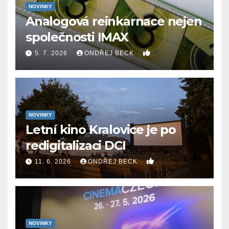
NOVINKY
Analogová reinkarnace nejen
společnosti IMAX
0
5. 7. 2026
ONDŘEJ BECK
NOVINKY
Letní kino Kralovice je po
redigitalizaci DCI
0
11. 6. 2026
ONDŘEJ BECK
NOVINKY