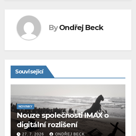
By
Ondřej Beck
Související
NOVINKY
Nouze společnosti IMAX o
digitální rozlišení
27. 7. 2026
ONDŘEJ BECK