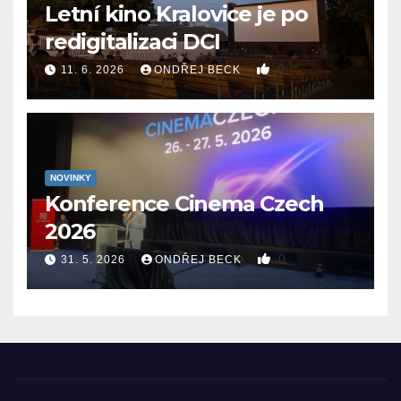
Letní kino Kralovice je po
redigitalizaci DCI
0
11. 6. 2026
ONDŘEJ BECK
NOVINKY
Konference Cinema Czech
2026
0
31. 5. 2026
ONDŘEJ BECK