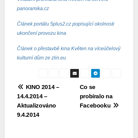
panoramika.cz
Článek portálu 5plus2.cz popisující okolnosti
ukončení provozu kina
Článek o přestavbě kina Květen na víceúčelový
kulturní dům ze zlin.eu
Navigace
KINO 2014 –
Co se
14.4.2014 –
probíralo na
pro
Aktualizováno
Facebooku
příspěvek
9.4.2014